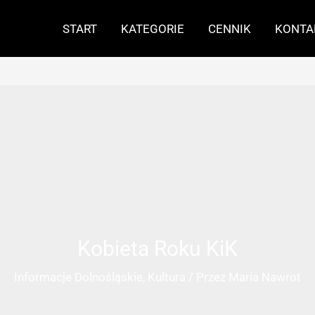
START
KATEGORIE
CENNIK
KONTA
Kobieta Roku KiK
Informacje Dolnośląskie
,
Kultura
/ Przez
Maria Nawrot