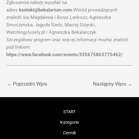
Zgłoszenia należy wysyłać na
adres
kontakt@bekalarium.com.
Wśród prowadzących
znaleźli się Magdalena i Borys Lankosz, Agnieszka
Smoczyńska, Jagoda Szelc, Maciej Giżycki,
Watchingclosely.pl i Agnieszka Bekalarczyk.
Szczegółowy program oraz więcej informacji można znaleźć
pod linkiem:
https://www.facebook.com/events/335675863775462/
←
Poprzedni Wpis
Następny Wpis
→
START
Kategorie
Cennik