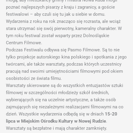
mogą, aby mieszkańcy gminy i miasta Nowa Ruda mogli
poznać najlepszych pisarzy z kraju i zagranicy, a goście
festiwalowi – aby czuli się tu jak u siebie w domu.
Wydarzenia z roku na rok znacząco się rozrasta, ale wciąż
stara utrzymać się swój pierwotny, kameralny charakter. W
tym roku festiwal został wsparty przez Dolnośląskie
Centrum Filmowe.
Podczas Festiwalu odbywa się Pasmo Filmowe. Są to nie
tylko projekcje autorskiego kina polskiego i spotkania z jego
twórcami, ale także warsztaty, podczas których uczestnicy
pracują nad swoimi umiejętnościami filmowymi pod okiem
osobistości ze świata filmu.
Warsztaty skierowane są do wszystkich entuzjastów sztuki
filmowej w szczególności młodzieży szkół średnich,
wybierających się na uczelnie artystyczne, a także osób
zajmujących się niezależnymi realizacjami filmowymi na co
dzień. Wszystkie wydarzenia odbędą się w dniach
15-20
lipca w Miejskim Ośrodku Kultury w Nowej Rudzie
.
Warsztaty są bezpłatne i mają charakter zamknięty.