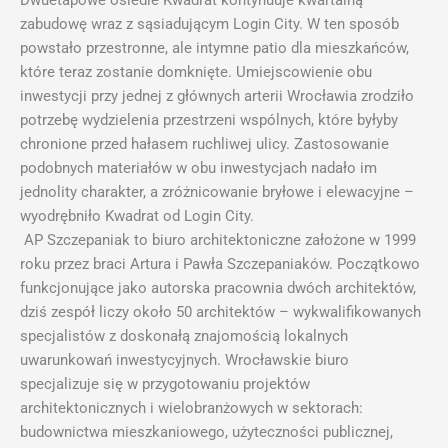
Dwuetapowe osiedle Kwadrat
kontynuuje kwartalną
zabudowę wraz z sąsiadującym Login City. W ten sposób
powstało przestronne, ale intymne patio dla mieszkańców,
które teraz zostanie domknięte. Umiejscowienie obu
inwestycji przy jednej z głównych arterii Wrocławia zrodziło
potrzebę wydzielenia przestrzeni wspólnych, które byłyby
chronione przed hałasem ruchliwej ulicy. Zastosowanie
podobnych materiałów w obu inwestycjach nadało im
jednolity charakter, a zróżnicowanie bryłowe i elewacyjne –
wyodrębniło Kwadrat od Login City.
AP Szczepaniak to biuro architektoniczne założone w 1999
roku przez braci Artura i Pawła Szczepaniaków. Początkowo
funkcjonujące jako autorska pracownia dwóch architektów,
dziś zespół liczy około 50 architektów – wykwalifikowanych
specjalistów z doskonałą znajomością lokalnych
uwarunkowań inwestycyjnych. Wrocławskie biuro
specjalizuje się w przygotowaniu projektów
architektonicznych i wielobranżowych w sektorach:
budownictwa mieszkaniowego, użyteczności publicznej,