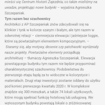
mieści się Centrum Historii Zajezdnia, co także mieliśmy na
uwadze, projektując nowe budynki
– wyjaśnia Agnieszka
Szczepaniak.
Tym razem bez szachownicy
Architekci z AP Szczepaniak znów zdecydowali się na
klinkier i tynk w kolorze szarym i białym, ale tym razem w
odwrotnej relacji – ciemniejsza elewacja i jaśniejsze loggie,
które są powtarzalnym elementem
kompozycyjnym. –
Staramy się, aby motywy, desenie czy patchworki wyróżniały
nasze projekty. Powtarzalne elementy porządkują
architekturę
– tłumaczy Agnieszka Szczepaniak. Elewacja
powstającego budynku tym razem nie będzie przypominać
charakterystycznej szachownicy. Podobieństwa do
pierwszego etapu będą za to widoczne w kolorystyce i
materiałach. Drugi etap inwestycji zostanie oddany do użytku
pod koniec pierwszego kwartału 2020 r. W kompleksie
znajdzie się 300 mieszkań, a także 74 lokali użytkowych,
które mogą spełniać funkcję hotelową lub usługową. We
wznoszonym budynku powstają lokale o zróżnicowanej