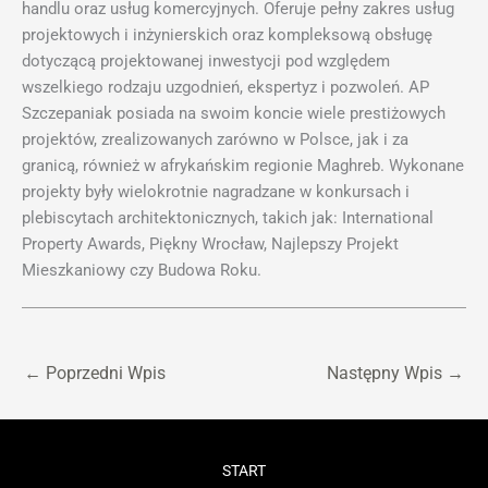
handlu oraz usług komercyjnych. Oferuje pełny zakres usług
projektowych i inżynierskich oraz kompleksową obsługę
dotyczącą
projektowanej inwestycji pod względem
wszelkiego rodzaju uzgodnień, ekspertyz i pozwoleń. AP
Szczepaniak posiada na swoim koncie wiele prestiżowych
projektów, zrealizowanych zarówno w Polsce, jak i za
granicą, również w afrykańskim regionie Maghreb. Wykonane
projekty były wielokrotnie nagradzane w konkursach i
plebiscytach architektonicznych, takich jak: International
Property Awards, Piękny Wrocław, Najlepszy Projekt
Mieszkaniowy czy Budowa Roku.
←
Poprzedni Wpis
Następny Wpis
→
START