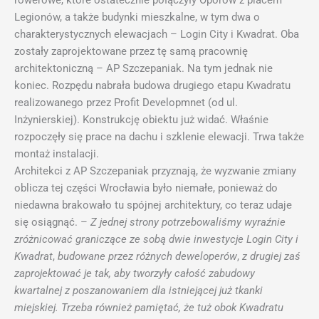
rowerowe, które ostatecznie połączyły Oporów z placem
Legionów, a także budynki mieszkalne, w tym dwa o
charakterystycznych elewacjach – Login City i Kwadrat. Oba
zostały zaprojektowane przez tę samą pracownię
architektoniczną – AP Szczepaniak. Na tym jednak nie
koniec. Rozpędu nabrała budowa drugiego etapu Kwadratu
realizowanego przez Profit Developmnet (od ul.
Inżynierskiej). Konstrukcję obiektu już widać. Właśnie
rozpoczęły się prace na dachu i szklenie elewacji. Trwa także
montaż instalacji.
Architekci z AP Szczepaniak przyznają, że wyzwanie zmiany
oblicza tej części Wrocławia było niemałe, ponieważ do
niedawna brakowało tu spójnej architektury, co teraz udaje
się osiągnąć. –
Z jednej strony potrzebowaliśmy wyraźnie
zróżnicować graniczące ze sobą dwie inwestycje Login City i
Kwadrat
,
budowane przez różnych deweloperów
,
z drugiej zaś
zaprojektować je tak, aby tworzyły całość zabudowy
kwartalnej z poszanowaniem dla istniejącej już tkanki
miejskiej. Trzeba również pamiętać, że tuż obok Kwadratu