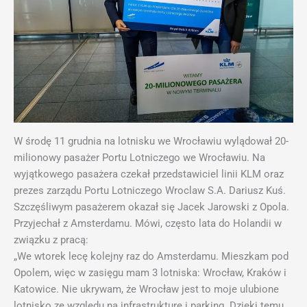
W środę 11 grudnia na lotnisku we Wrocławiu wylądował 20-
milionowy pasażer Portu Lotniczego we Wrocławiu. Na
wyjątkowego pasażera czekał przedstawiciel linii KLM oraz
prezes zarządu Portu Lotniczego Wroclaw S.A. Dariusz Kuś.
Szczęśliwym pasażerem okazał się Jacek Jarowski z Opola.
Przyjechał z Amsterdamu. Mówi, często lata do Holandii w
związku z pracą:
„We wtorek lecę kolejny raz do Amsterdamu. Mieszkam pod
Opolem, więc w zasięgu mam 3 lotniska: Wrocław, Kraków i
Katowice. Nie ukrywam, że Wrocław jest to moje ulubione
lotnisko ze względu na infrastrukturę i parking. Dzięki temu