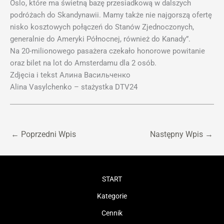
Oslo, które ma świetną bazę przesiadkową w dalszych
podróżach do Skandynawii. Mamy także nie najgorszą ofertę
nisko kosztowych połączeń do Stanów Zjednoczonych,
generalnie do Ameryki Północnej, również do Kanady”.
Na 20-milionowego pasażera czekało honorowe powitanie
oraz bilet na lot do Amsterdamu dla 2 osób.
Zdjęcia i tekst Алина Васильченко
Alina Vasylchenko – stażystka DTV24
←
Poprzedni Wpis
Następny Wpis
→
START
Kategorie
Cennik