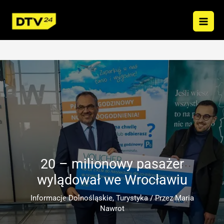
Przejdź
do
treści
20 – milionowy pasażer
wylądował we Wrocławiu
Informacje Dolnośląskie
,
Turystyka
/ Przez
Maria
Nawrot