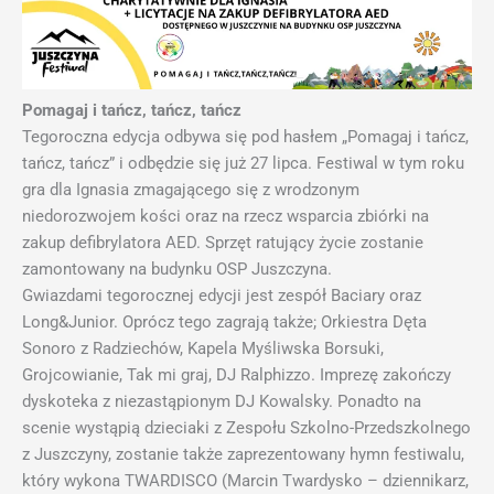
Pomagaj i tańcz, tańcz, tańcz
Tegoroczna edycja odbywa się pod hasłem „Pomagaj i tańcz,
tańcz, tańcz” i odbędzie się już 27 lipca. Festiwal w tym roku
gra dla Ignasia zmagającego się z wrodzonym
niedorozwojem kości oraz na rzecz wsparcia zbiórki na
zakup defibrylatora AED. Sprzęt ratujący życie zostanie
zamontowany na budynku OSP Juszczyna.
Gwiazdami tegorocznej edycji jest zespół Baciary oraz
Long&Junior. Oprócz tego zagrają także; Orkiestra Dęta
Sonoro z Radziechów, Kapela Myśliwska Borsuki,
Grojcowianie, Tak mi graj, DJ Ralphizzo. Imprezę zakończy
dyskoteka z niezastąpionym DJ Kowalsky. Ponadto na
scenie wystąpią dzieciaki z Zespołu Szkolno-Przedszkolnego
z Juszczyny, zostanie także zaprezentowany hymn festiwalu,
który wykona TWARDISCO (Marcin Twardysko – dziennikarz,