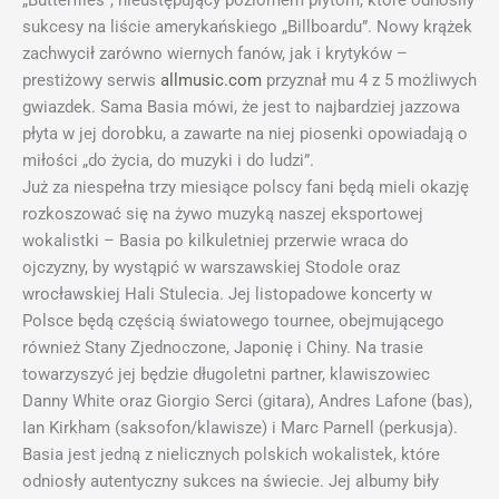
„Butterflies”, nieustępujący poziomem płytom, które odnosiły
sukcesy na liście amerykańskiego „Billboardu”. Nowy krążek
zachwycił zarówno wiernych fanów, jak i krytyków –
prestiżowy serwis
allmusic.com
przyznał mu 4 z 5 możliwych
gwiazdek. Sama Basia mówi, że jest to najbardziej jazzowa
płyta w jej dorobku, a zawarte na niej piosenki opowiadają o
miłości „do życia, do muzyki i do ludzi”.
Już za niespełna trzy miesiące polscy fani będą mieli okazję
rozkoszować się na żywo muzyką naszej eksportowej
wokalistki – Basia po kilkuletniej przerwie wraca do
ojczyzny, by wystąpić w warszawskiej Stodole oraz
wrocławskiej Hali Stulecia. Jej listopadowe koncerty w
Polsce będą częścią światowego tournee, obejmującego
również Stany Zjednoczone, Japonię i Chiny. Na trasie
towarzyszyć jej będzie długoletni partner, klawiszowiec
Danny White oraz Giorgio Serci (gitara), Andres Lafone (bas),
Ian Kirkham (saksofon/klawisze) i Marc Parnell (perkusja).
Basia jest jedną z nielicznych polskich wokalistek, które
odniosły autentyczny sukces na świecie. Jej albumy biły