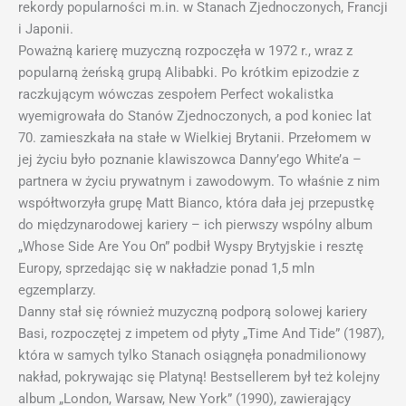
rekordy popularności m.in. w Stanach Zjednoczonych, Francji
i Japonii.
Poważną karierę muzyczną rozpoczęła w 1972 r., wraz z
popularną żeńską grupą Alibabki. Po krótkim epizodzie z
raczkującym wówczas zespołem Perfect wokalistka
wyemigrowała do Stanów Zjednoczonych, a pod koniec lat
70. zamieszkała na stałe w Wielkiej Brytanii. Przełomem w
jej życiu było poznanie klawiszowca Danny’ego White’a –
partnera w życiu prywatnym i zawodowym. To właśnie z nim
współtworzyła grupę Matt Bianco, która dała jej przepustkę
do międzynarodowej kariery – ich pierwszy wspólny album
„Whose Side Are You On” podbił Wyspy Brytyjskie i resztę
Europy, sprzedając się w nakładzie ponad 1,5 mln
egzemplarzy.
Danny stał się również muzyczną podporą solowej kariery
Basi, rozpoczętej z impetem od płyty „Time And Tide” (1987),
która w samych tylko Stanach osiągnęła ponadmilionowy
nakład, pokrywając się Platyną! Bestsellerem był też kolejny
album „London, Warsaw, New York” (1990), zawierający