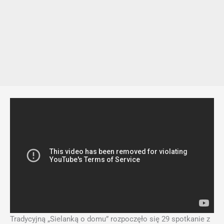
Tradycyjną „Sielanką o domu” rozpoczęło się 29 spotkanie z