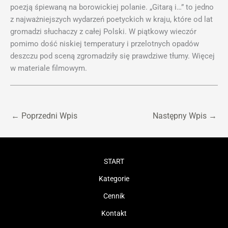
poezją śpiewaną na borowickiej polanie. „Gitarą i…” to jedno
z najważniejszych wydarzeń poetyckich w kraju, które od lat
gromadzi słuchaczy z całej Polski. W piątkowy wieczór
pomimo dość niskiej temperatury i przelotnych opadów
deszczu pod sceną zgromadziły się prawdziwe tłumy. Więcej
w materiale filmowym.
←
Poprzedni Wpis
Następny Wpis
→
START
Kategorie
Cennik
Kontakt