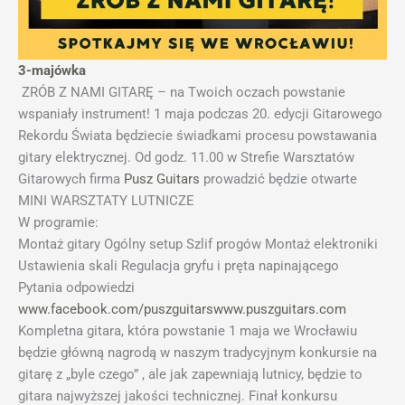
3-majówka
ZRÓB Z NAMI GITARĘ – na Twoich oczach powstanie
wspaniały instrument! 1 maja podczas 20. edycji Gitarowego
Rekordu Świata będziecie świadkami procesu powstawania
gitary elektrycznej. Od godz. 11.00 w Strefie Warsztatów
Gitarowych firma
Pusz Guitars
prowadzić będzie otwarte
MINI WARSZTATY LUTNICZE
W programie:
Montaż gitary Ogólny setup Szlif progów Montaż elektroniki
Ustawienia skali Regulacja gryfu i pręta napinającego
Pytania odpowiedzi
www.facebook.com/puszguitars
www.puszguitars.com
Kompletna gitara, która powstanie 1 maja we Wrocławiu
będzie główną nagrodą w naszym tradycyjnym konkursie na
gitarę z „byle czego” , ale jak zapewniają lutnicy, będzie to
gitara najwyższej jakości technicznej. Finał konkursu