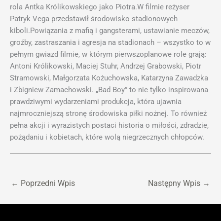
rola Antka Królikowskiego jako Piotra.W filmie reżyser
Patryk Vega przedstawił środowisko stadionowych
kiboli.Powiązania z mafią i gangsterami, ustawianie meczów,
groźby, zastraszania i agresja na stadionach – wszystko to w
pełnym gwiazd filmie, w którym pierwszoplanowe role grają:
Antoni Królikowski, Maciej Stuhr, Andrzej Grabowski, Piotr
Stramowski, Małgorzata Kożuchowska, Katarzyna Zawadzka
i Zbigniew Zamachowski. „Bad Boy” to nie tylko inspirowana
prawdziwymi wydarzeniami produkcja, która ujawnia
najmroczniejszą stronę środowiska piłki nożnej. To również
pełna akcji i wyrazistych postaci historia o miłości, zdradzie,
pożądaniu i kobietach, które wolą niegrzecznych chłopców.
←
Poprzedni Wpis
Następny Wpis
→