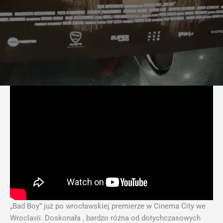
„Bad Boy” już po wrocławskiej premierze w Cinema City we
Wroclavii. Doskonała , bardzo różna od dotychczasowych