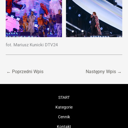
fot. Mariusz Kunicki DTV24
←
Poprzedni Wpis
Następny Wpis
→
START
Kategorie
Cennik
Kontakt