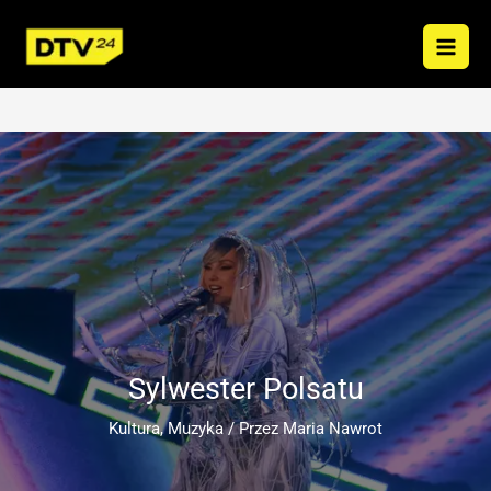
Przejdź
do
treści
Sylwester Polsatu
Kultura
,
Muzyka
/ Przez
Maria Nawrot