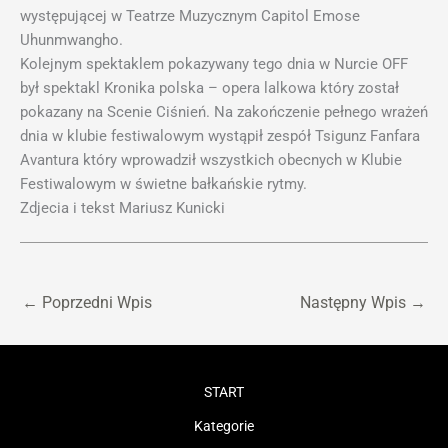
występującej w Teatrze Muzycznym Capitol Emose
Uhunmwangho.
Kolejnym spektaklem pokazywany tego dnia w Nurcie OFF
był spektakl Kronika polska – opera lalkowa który został
pokazany na Scenie Ciśnień. Na zakończenie pełnego wrażeń
dnia w klubie festiwalowym wystąpił zespół Tsigunz Fanfara
Avantura który wprowadził wszystkich obecnych w Klubie
Festiwalowym w świetne bałkańskie rytmy.
Zdjecia i tekst Mariusz Kunicki
←
Poprzedni Wpis
Następny Wpis
→
START
Kategorie