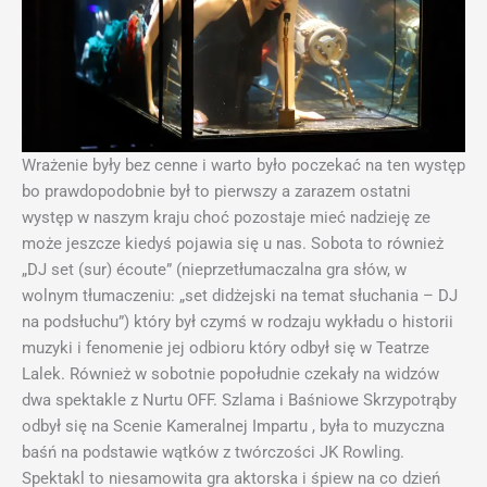
Wrażenie były bez cenne i warto było poczekać na ten występ
bo prawdopodobnie był to pierwszy a zarazem ostatni
występ w naszym kraju choć pozostaje mieć nadzieję ze
może jeszcze kiedyś pojawia się u nas. Sobota to również
„DJ set (sur) écoute” (nieprzetłumaczalna gra słów, w
wolnym tłumaczeniu: „set didżejski na temat słuchania – DJ
na podsłuchu”) który był czymś w rodzaju wykładu o historii
muzyki i fenomenie jej odbioru który odbył się w Teatrze
Lalek. Również w sobotnie popołudnie czekały na widzów
dwa spektakle z Nurtu OFF. Szlama i Baśniowe Skrzypotrąby
odbył się na Scenie Kameralnej Impartu , była to muzyczna
baśń na podstawie wątków z twórczości JK Rowling.
Spektakl to niesamowita gra aktorska i śpiew na co dzień