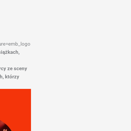
ture=emb_logo
siążkach,
rcy ze sceny
h, którzy