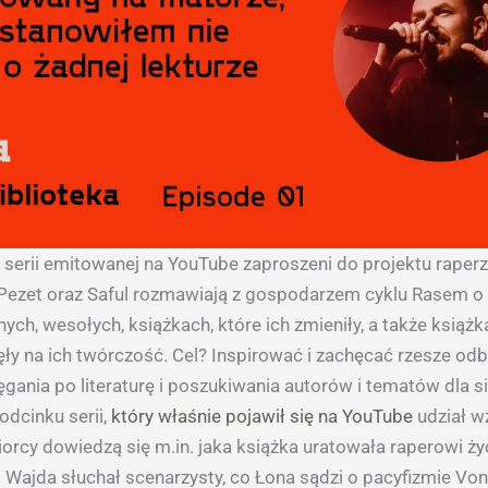
serii emitowanej na YouTube zaproszeni do projektu raperz
 Pezet oraz Saful rozmawiają z gospodarzem cyklu Rasem o
ych, wesołych, książkach, które ich zmieniły, a także książk
y na ich twórczość. Cel? Inspirować i zachęcać rzesze od
gania po literaturę i poszukiwania autorów i tematów dla si
dcinku serii,
który właśnie pojawił się na YouTub
e
udział wz
rcy dowiedzą się m.in. jaka książka uratowała raperowi życ
 Wajda słuchał scenarzysty, co Łona sądzi o pacyfizmie Vo