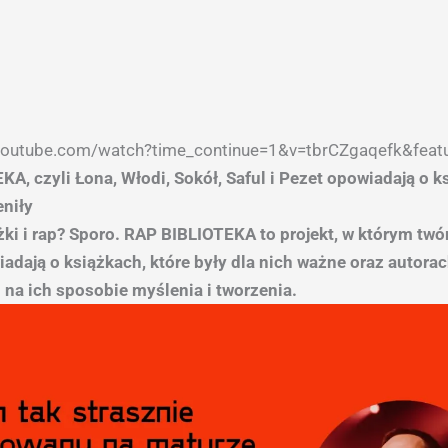
youtube.com/watch?time_continue=1&v=tbrCZgaqefk&fea
A, czyli Łona, Włodi, Sokół, Saful i Pezet opowiadają o k
eniły
żki i rap? Sporo. RAP BIBLIOTEKA to projekt, w którym twó
adają o książkach, które były dla nich ważne oraz autorac
d na ich sposobie myślenia i tworzenia.