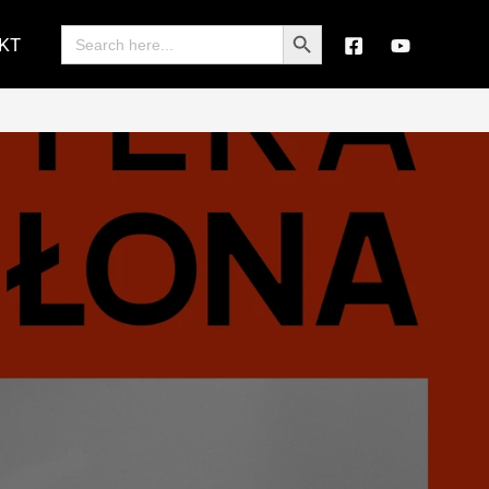
Search Button
Search
KT
for: