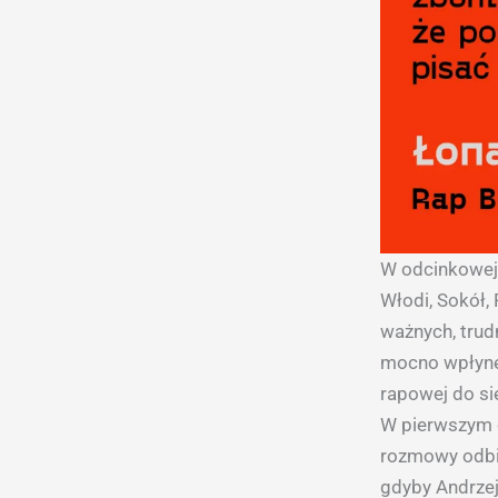
W odcinkowej 
Włodi, Sokół,
ważnych, trudn
mocno wpłynęł
rapowej do się
W pierwszym o
rozmowy odbio
gdyby Andrzej