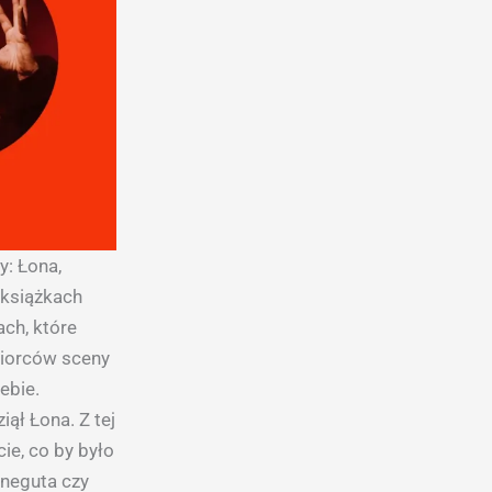
y: Łona,
 książkach
ach, które
biorców sceny
ebie.
iął Łona. Z tej
ie, co by było
nneguta czy