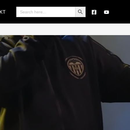
Search Button
Search
KT
for: