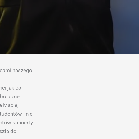
licami naszego
ci jak co
mboliczne
a Maciej
tudentów i nie
entów koncerty
szła do