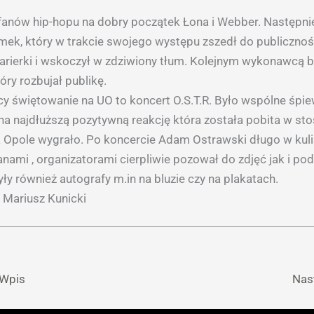
a fanów hip-hopu na dobry początek Łona i Webber. Następni
ymek, który w trakcie swojego występu zszedł do publicznoś
arierki i wskoczył w zdziwiony tłum. Kolejnym wykonawcą b
óry rozbujał publikę.
y świętowanie na UO to koncert O.S.T.R. Było wspólne śpie
 na najdłuższą pozytywną reakcję która została pobita w st
 Opole wygrało. Po koncercie Adam Ostrawski długo w kul
anami , organizatorami cierpliwie pozował do zdjęć jak i po
yły również autografy m.in na bluzie czy na plakatach.
t Mariusz Kunicki
 Wpis
Nas