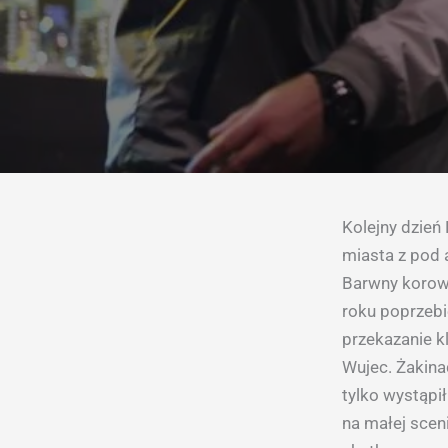
Kolejny dzień
miasta z pod 
Barwny korow
roku poprzebie
przekazanie k
Wujec. Żakina
tylko wystąpi
na małej scen