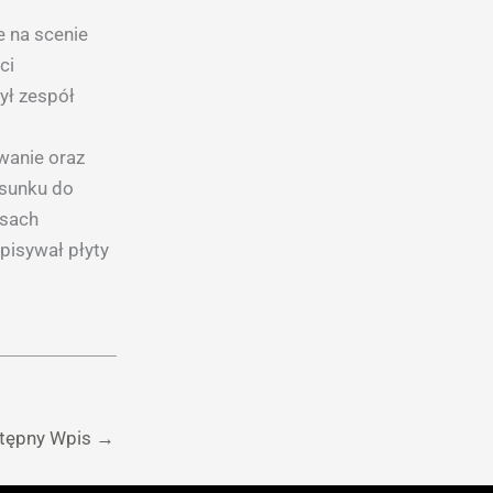
e na scenie
ci
ył zespół
wanie oraz
osunku do
isach
dpisywał płyty
tępny Wpis
→