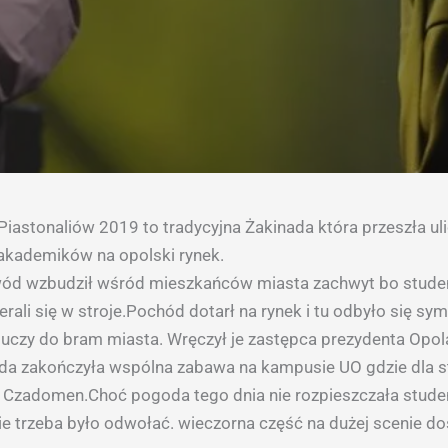
 Piastonaliów 2019 to tradycyjna Żakinada która przeszła u
akademików na opolski rynek.
ód wzbudził wśród mieszkańców miasta zachwyt bo studen
rali się w stroje.Pochód dotarł na rynek i tu odbyło się sy
luczy do bram miasta. Wręczył je zastępca prezydenta Opol
da zakończyła wspólna zabawa na kampusie UO gdzie dla s
ł Czadomen.Choć pogoda tego dnia nie rozpieszczała stud
ie trzeba było odwołać. wieczorna część na dużej scenie do