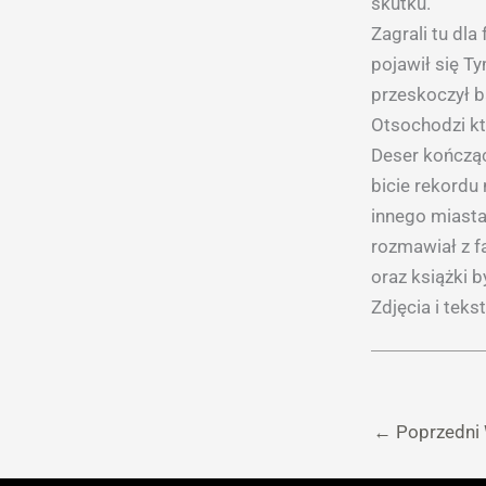
skutku.
Zagrali tu dl
pojawił się T
przeskoczył b
Otsochodzi kt
Deser kończąc
bicie rekordu
innego miasta
rozmawiał z f
oraz książki b
Zdjęcia i teks
←
Poprzedni