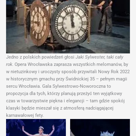
Jedno z polskich powiedzeń głosi
Jaki Sylwester, taki cały
rok
. Opera Wrocławska zaprasza wszystkich melomanów, by
w nietuzinkowy i uroczysty sposób przywitali Nowy Rok 2022
w historycznym gmachu przy Świdnickiej 35 – pełnym magii
sercu Wrocławia. Gala Sylwestrowo-Noworoczna to
propozycja dla tych, którzy planują przeżyć ten wyjątkowy
czas w towarzystwie piękna i elegancji – tam gdzie spokój
klasyki będzie mieszał się z atmosferą nadciągającej
karnawałowej fety.