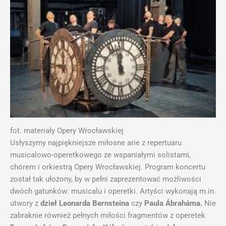
fot. materiały Opery Wrocławskiej
Usłyszymy najpiękniejsze miłosne arie z repertuaru
musicalowo-operetkowego ze wspaniałymi solistami,
chórem i orkiestrą Opery Wrocławskiej. Program koncertu
został tak ułożony, by w pełni zaprezentować możliwości
dwóch gatunków: musicalu i operetki. Artyści wykonają m.in.
utwory z
dzieł Leonarda Bernsteina
czy
Paula Ábraháma.
Nie
zabraknie również pełnych miłości fragmentów z operetek