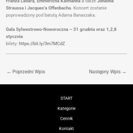
Franza Lehára, Emmericha Kálmánna
a także
Johanna
Straussa i Jacques’a Offenbacha
. Koncert zostanie
poprowadzony pod batutą Adama Banaszaka.
Gala Sylwestrowo-Noworoczna – 31 grudnia oraz 1,2,8
stycznia
bilety:
https://bit.ly/3m7MCdZ
←
Poprzedni Wpis
Następny Wpis
→
START
Kategorie
Cennik
Kontakt