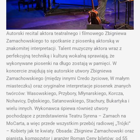
Autorski recital aktora teatralnego i filmowego Zbigniewa
Zamachowskiego to spotkanie z piosenką aktorską w
znakomitej interpretacji. Talent muzyczny aktora wraz z
perfekcyjną techniką i kulturą wokalną sprawiają, że
wykonywane piosenki na długo zostają w pamięci. W
koncercie znajdują się autor
skie utwory Zbigniewa
Zamachowskiego (między innymi Credo życiowe, W małym
miasteczku) oraz oryginalne interpretacje piosenek znanych
twórców: Wasowskiego, Przybory, Młynarskiego, Korcza,
Nohavicy, Dębskiego, Satanowskiego, Stachury, Bukartyka i
wielu innych. Wykonawca śpiewa również utwory
pochodzące z przedstawienia Teatru Syrena – Zamach na
MoCarta, a więc przede wszystkim przebój radiowej „Trójki”
– Kobiety jak te kwiaty. Obsada: Zbigniew Zamachowski oraz
pianista, kompozytor i aranżer Roman Ceny biletów: od 55