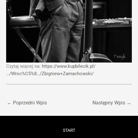
Czytaj więcej na:
https://www.kupbilecik.pl/
…/Wroc%C5%8…/Zbigniew+Zamachowski/
←
Poprzedni Wpis
Następny Wpis
→
START