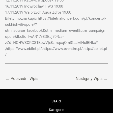
12.11.2019 Katowice Spodek 19:00
16.11.2019 Inowrocław HWS 19:00
17.11.2019 Wałbrzych Aqua Zdrój 19:00
Bilety można kupić https://biletnakoncert.com/pl/koncertpl-
sukhishvili-opole/?
utm_source=facebook&utm_medium=event&utm_campaign=
opole&fbclid=IwAR17v8DEJj70Rzs-
zZd_i4CHWSORCS1BpwVjx8zmqxqOmlGsJz6NslBNkxY
,https://www.ebilet.pl/,https://www.eventim.pl/,http://abilet.pl
/.
←
Poprzedni Wpis
Następny Wpis
→
START
Kategorie