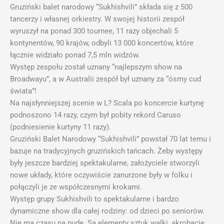
Gruziński balet narodowy “Sukhishvili” składa się z 500
tancerzy i własnej orkiestry. W swojej historii zespół
wyruszył na ponad 300 tournee, 11 razy objechali 5
kontynentów, 90 krajów, odbyli 13 000 koncertów, które
łącznie widziało ponad 7,5 mln widzów.
Występ zespołu został uznany “najlepszym show na
Broadwayu”, a w Australii zespół był uznany za “ósmy cud
świata”!
Na najsłynniejszej scenie w L? Scala po koncercie kurtynę
podnoszono 14 razy, czym był pobity rekord Caruso
(podniesienie kurtyny 11 razy).
Gruziński Balet Narodowy “Sukhishvili” powstał 70 lat temu i
bazuje na tradycyjnych gruzińskich tańcach. Żeby występy
były jeszcze bardziej spektakularne, założyciele stworzyli
nowe układy, które oczywiście zanurzone były w folku i
połączyli je ze współczesnymi krokami.
Występ grupy Sukhishvili to spektakularne i bardzo
dynamiczne show dla całej rodziny: od dzieci po seniorów.
Nie ma czasu na nudę. Są elementy sztuk walki, akrobacje.