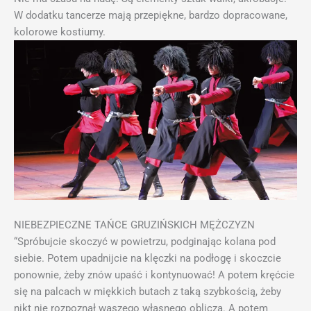
W dodatku tancerze mają przepiękne, bardzo dopracowane,
kolorowe kostiumy.
NIEBEZPIECZNE TAŃCE GRUZIŃSKICH MĘŻCZYZN
“Spróbujcie skoczyć w powietrzu, podginając kolana pod
siebie. Potem upadnijcie na klęczki na podłogę i skoczcie
ponownie, żeby znów upaść i kontynuować! A potem kręćcie
się na palcach w miękkich butach z taką szybkością, żeby
nikt nie rozpoznał waszego własnego oblicza. A potem