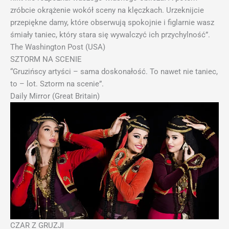
zróbcie okrążenie wokół sceny na klęczkach. Urzeknijcie
przepiękne damy, które obserwują spokojnie i figlarnie wasz
śmiały taniec, który stara się wywalczyć ich przychylność”.
The Washington Post (USA)
SZTORM NA SCENIE
“Gruzińscy artyści – sama doskonałość. To nawet nie taniec,
to – lot. Sztorm na scenie”.
Daily Mirror (Great Britain)
CZAR Z GRUZJI