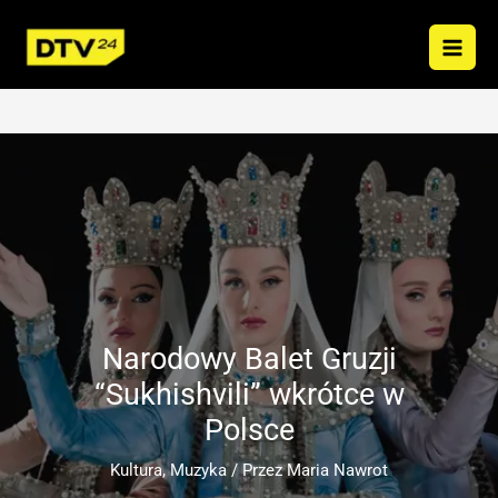
Przejdź
do
treści
Narodowy Balet Gruzji
“Sukhishvili” wkrótce w
Polsce
Kultura
,
Muzyka
/ Przez
Maria Nawrot