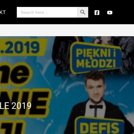
Search Button
Search
KT
for:
LE 2019