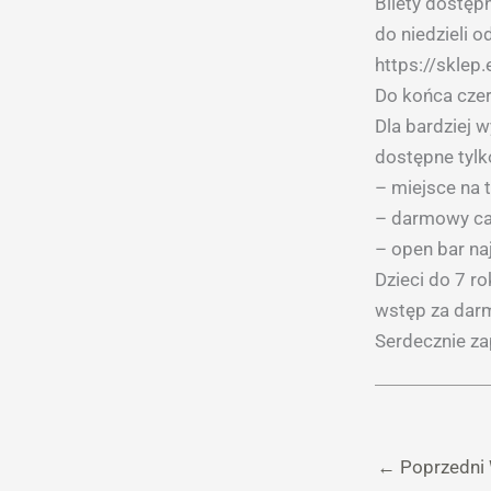
Bilety dostęp
do niedzieli o
https://skle
Do końca czer
Dla bardziej 
dostępne tylko
– miejsce na t
– darmowy ca
– open bar na
Dzieci do 7 r
wstęp za darm
Serdecznie z
←
Poprzedni