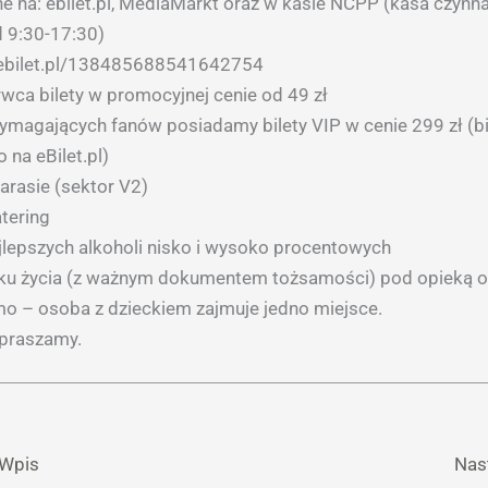
ne na: ebilet.pl, MediaMarkt oraz w kasie NCPP (kasa czynn
d 9:30-17:30)
p.ebilet.pl/138485688541642754
wca bilety w promocyjnej cenie od 49 zł
wymagających fanów posiadamy bilety VIP w cenie 299 zł (bi
 na eBilet.pl)
arasie (sektor V2)
tering
jlepszych alkoholi nisko i wysoko procentowych
oku życia (z ważnym dokumentem tożsamości) pod opieką o
o – osoba z dzieckiem zajmuje jedno miejsce.
apraszamy.
 Wpis
Nas