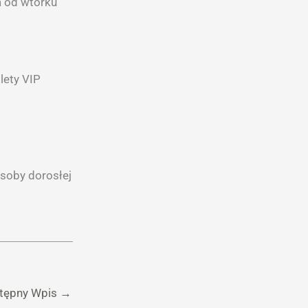
a od wtorku
lety VIP
soby dorosłej
tępny Wpis
→