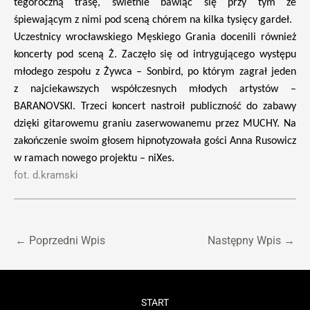
tegoroczną trasę, świetnie bawiąc się przy tym ze
śpiewającym z nimi pod sceną chórem na kilka tysięcy gardeł.
Uczestnicy wrocławskiego Męskiego Grania docenili również
koncerty pod sceną Ż. Zaczęło się od intrygującego występu
młodego zespołu z Żywca – Sonbird, po którym zagrał jeden
z najciekawszych współczesnych młodych artystów –
BARANOVSKI. Trzeci koncert nastroił publiczność do zabawy
dzięki gitarowemu graniu zaserwowanemu przez MUCHY. Na
zakończenie swoim głosem hipnotyzowała gości Anna Rusowicz
w ramach nowego projektu – niXes.
fot. d.kramski
←
Poprzedni Wpis
Następny Wpis
→
START