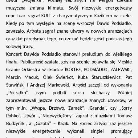
utwór „Wojenka”. Później zebranych na Pergoli czekała
muzyczna zmiana klimatu. Swój niezwykle energetyczny
repertuar zagrał KULT z charyzmatycznym Kazikiem na czele.
Kiedy po tym występie na scenę wkroczył Dawid Podsiadło,
zawrzało. Artysta zagrał znane utwory w nowych aranżacjach
oraz dał przedsmak tego, co czekać będzie gości podczas jego
solowej trasy.
Koncert Dawida Podsiadło stanowił preludium do wielkiego
finału. Publiczność szalała, gdy na scenie pojawiła się Męskie
Granie Orkiestra w składzie KORTEZ, PODSIADŁO, ZALEWSKI,
Marcin Macuk, Olek Świerkot, Kuba Staruszkiewicz, Pat
Stawiński i Andrzej Markowski. Artyści zaczęli od wykonania
„Początku”, czym podbili serca słuchaczy. Później
zaprezentowali jeszcze nowe aranżacje znanych utworów, w
tym m.in. „Wyspa, Drzewo, Zamek”, „Granda”, czy „Sorry
Polsko”. Utwór „”Niezwyciężony” zagrał z muzykami Tomasz
Budzyński, a „Gołota” – Kazik. Na koniec artyści raz jeszcze
niezwykle energetycznie wykonali singiel promujący