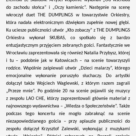
Zieliński ze Skaldów. Artyści wspólnie wykonali „Od wschodu
do zachodu słońca” i „Oczy kamienic”. Następnie na scenę
wkroczył duet THE DUMPLINGS w towarzystwie Orkiestry,
która nadała elektronicznym dźwiękom zupełnie nowej głębi.
Ku uciesze publiczności utwór „Kto zobaczy” z THE DUMPLINGS
Orkiestra wykonał SKUBAS, co spotkało się z bardzo
entuzjastycznym przyjęciem zebranych gości. Fantastycznie we
Wrocławiu zaprezentowała się również Natalia Przybysz, której
i tu – podobnie jak w Katowicach – na scenie towarzyszyli
rodzice. Wspólnie zaśpiewali utwór „Dzieci malarzy”, którego
emocjonalne wykonanie poruszyło słuchaczy. Do artystki
dołączył także Wojciech Waglewski, z którym razem zagrali
„Przeze mnie”. Po godzinie 20 na scenie pojawili się muzycy
z zespołu LAO CHE, którzy zaprezentowali głównie materiał z
najnowszego wydawnictwa – „Wiedza o Społeczeństwie”. Także
podczas tego koncertu nie mogło zabraknąć na scenie
niezapowiedzianego gościa – przy aplauzie publiczności do
zespołu dołączył Krzysztof Zalewski, wykonując z muzykami