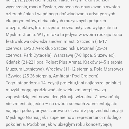
najlepszej polskiej muzyki. Także w tym roku sponsor
wydarzenia, marka Żywiec, zachęca do opuszczania swoich
czterech ścian i wspólnego doświadczania artystycznych
eksperymentów, niebanalnych muzycznych połączeń
orazprojektów, które często można usłyszeć wyłącznie na
Męskim Graniu. W tym roku ta jedyna w swoim rodzaju trasa
festiwalowa odwiedzi siedem miast: Szczecin (16-17
czerwca, EPSD Aeroklub Szczeciński), Poznań (23-24
czerwca, Park Cytadela), Warszawę (7-8 lipca, Służewiec),
Gdańsk (21-22 lipca, Polsat Plus Arena), Kraków (4-5 sierpnia,
Muzeum Lotnictwa), Wrocław (11-12 sierpnia, Pola Marsowe)
i Żywiec (25-26 sierpnia, Amfiteatr Pod Grojcem).
Tego latapodczas 14. edycji projektu,fani najlepszej polskiej
muzyki mogą spodziewać się wielu zmian–pierwszą
zapowiedzią jest nowa identyfikacja wizualna. Z pewnością
nie zmieni się jedno – na dwóch scenach zaprezentują się
najlepsi polscy artyści, zarówno ci znani z poprzednich edycji
Męskiego Grania, jak i zupełnie nowi reprezentanci młodego
pokolenia. Podobnie jak w ubiegłym roku koncertybędą