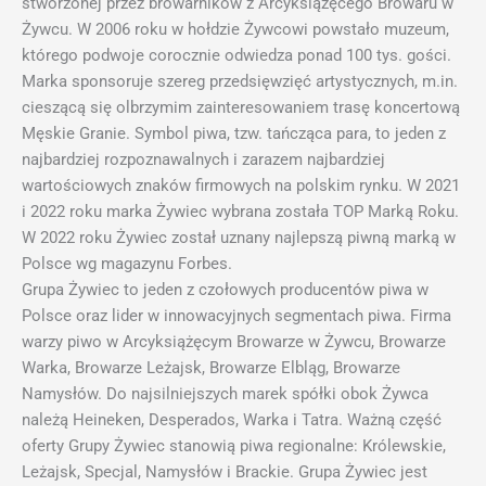
stworzonej przez browarników z Arcyksiążęcego Browaru w
Żywcu. W 2006 roku w hołdzie Żywcowi powstało muzeum,
którego podwoje corocznie odwiedza ponad 100 tys. gości.
Marka sponsoruje szereg przedsięwzięć artystycznych, m.in.
cieszącą się olbrzymim zainteresowaniem trasę koncertową
Męskie Granie. Symbol piwa, tzw. tańcząca para, to jeden z
najbardziej rozpoznawalnych i zarazem najbardziej
wartościowych znaków firmowych na polskim rynku. W 2021
i 2022 roku marka Żywiec wybrana została TOP Marką Roku.
W 2022 roku Żywiec został uznany najlepszą piwną marką w
Polsce wg magazynu Forbes.
Grupa Żywiec to jeden z czołowych producentów piwa w
Polsce oraz lider w innowacyjnych segmentach piwa. Firma
warzy piwo w Arcyksiążęcym Browarze w Żywcu, Browarze
Warka, Browarze Leżajsk, Browarze Elbląg, Browarze
Namysłów. Do najsilniejszych marek spółki obok Żywca
należą Heineken, Desperados, Warka i Tatra. Ważną część
oferty Grupy Żywiec stanowią piwa regionalne: Królewskie,
Leżajsk, Specjal, Namysłów i Brackie. Grupa Żywiec jest