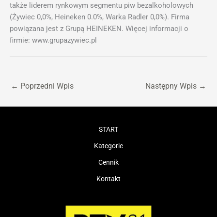
także liderem rynkowym segmentu piw bezalkoholowych
(Żywiec 0,0%, Heineken 0.0%, Warka Radler 0,0%). Firma
powiązana jest z Grupą HEINEKEN. Więcej informacji o
firmie: www.grupazywiec.pl
←
Poprzedni Wpis
Następny Wpis
→
START
Kategorie
Cennik
Kontakt