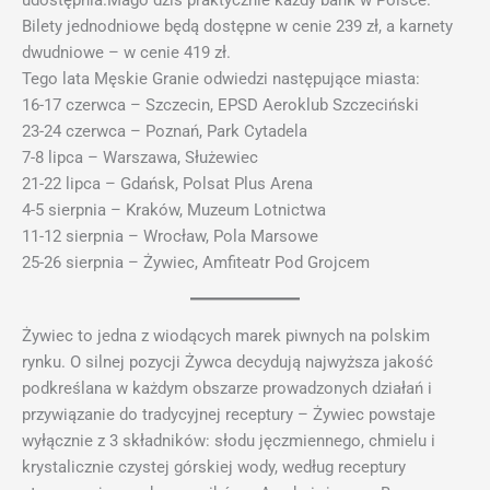
udostępnia.Mago dziś praktycznie każdy bank w Polsce.
Bilety jednodniowe będą dostępne w cenie 239 zł, a karnety
dwudniowe – w cenie 419 zł.
Tego lata Męskie Granie odwiedzi następujące miasta:
16-17 czerwca – Szczecin, EPSD Aeroklub Szczeciński
23-24 czerwca – Poznań, Park Cytadela
7-8 lipca – Warszawa, Służewiec
21-22 lipca – Gdańsk, Polsat Plus Arena
4-5 sierpnia – Kraków, Muzeum Lotnictwa
11-12 sierpnia – Wrocław, Pola Marsowe
25-26 sierpnia – Żywiec, Amfiteatr Pod Grojcem
Żywiec to jedna z wiodących marek piwnych na polskim
rynku. O silnej pozycji Żywca decydują najwyższa jakość
podkreślana w każdym obszarze prowadzonych działań i
przywiązanie do tradycyjnej receptury – Żywiec powstaje
wyłącznie z 3 składników: słodu jęczmiennego, chmielu i
krystalicznie czystej górskiej wody, według receptury