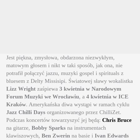
Jest piękna, zmysłowa, obdarzona niezwykłym,
matowym głosem i nikt w taki sposób, jak ona, nie
potrafił połączyć jazzu, muzyki gospel i spirituals z
bluesem z Delty Missisipi. Światowej sławy wokalistka
Lizz Wright
zaśpiewa
3 kwietnia w Narodowym
Forum Muzyki we Wrocławiu
, a
4 kwietnia w ICE
Kraków
. Amerykańska diwa wystąpi w ramach cyklu
Jazz Chilli Days
organizowanego przez ChilliZet.
Podczas koncertów towarzyszyć jej będą:
Chris Bruce
na gitar
ze,
Bobby Sparks
na instrumentach
klawiszowych,
Ben Zwerin
na basie i
Ivan Edwards