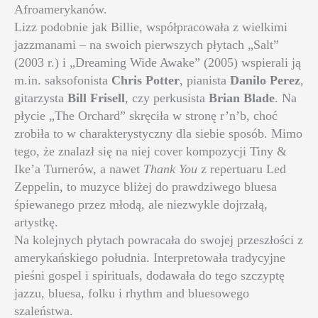
Afroamerykanów.
Lizz podobnie jak Billie, współpracowała z wielkimi
jazzmanami – na swoich pierwszych płytach „Salt”
(2003 r.) i „Dreaming Wide Awake” (2005) wspierali ją
m.in. saksofonista
Chris Potter
, pianista
Danilo Perez
,
gitarzysta
Bill Frisell
, czy perkusista
Brian Blade
. Na
płycie „The Orchard” skręciła w stronę r’n’b, choć
zrobiła to w charakterystyczny dla siebie sposób. Mimo
tego, że znalazł się na niej cover kompozycji Tiny &
Ike’a Turnerów, a nawet
Thank You
z repertuaru Led
Zeppelin, to muzyce bliżej do prawdziwego bluesa
śpiewanego przez młodą, ale niezwykle dojrzałą,
artystkę.
Na kolejnych płytach powracała do swojej przeszłości z
amerykańskiego południa. Interpretowała tradycyjne
pieśni gospel i spirituals, dodawała do tego szczyptę
jazzu, bluesa, folku i rhythm and bluesowego
szaleństwa.