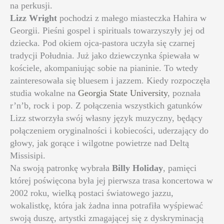
na perkusji.
Lizz Wright
pochodzi z małego miasteczka Hahira w
Georgii. Pieśni gospel i spirituals towarzyszyły jej od
dziecka. Pod okiem ojca-pastora uczyła się czarnej
tradycji Południa. Już jako dziewczynka śpiewała w
kościele, akompaniując sobie na pianinie. To wtedy
zainteresowała się bluesem i jazzem. Kiedy rozpoczęła
studia wokalne na
Georgia State University
, poznała
r’n’b, rock i pop. Z połączenia wszystkich gatunków
Lizz stworzyła swój własny język muzyczny, będący
połączeniem oryginalności i kobiecości, uderzający do
głowy, jak gorące i wilgotne powietrze nad Deltą
Missisipi.
Na swoją patronkę wybrała
Billy Holiday
, pamięci
której poświęcona była jej pierwsza trasa koncertowa w
2002 roku, wielką postaci światowego jazzu,
wokalistkę, która jak żadna inna potrafiła wyśpiewać
swoją duszę, artystki zmagającej się z dyskryminacją