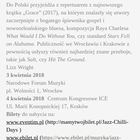
Do Polski przyjeżdża z repertuarem z najnowszego
krążka „Grace” (2017), na którym znalazły się utwory
zaczerpnięte z bogatego śpiewnika gospel i
nowoorleańskiego bluesa, kompozycja Raya Charlesa
What Would I Do Without You
, czy standard
Stars Fell
on Alabama
. Publiczność we Wrocławiu i Krakowie z
pewnością usłyszy również najbardziej znane przeboje,
takie jak
Salt
, czy
Hit The Ground
.
Lizz Wright
3 kwietnia 2018
Narodowe Forum Muzyki
pl. Wolności 1, Wrocław
4 kwietnia 2018
Centrum Kongresowe ICE
Ul. Marii Konopnickiej 17, Kraków
Bilety
do nabycia na:
www.eventim.pl
(http://mamytwojbilet.pl/Jazz-Chilli-
Days
)
www.ebilet.pl
(
https://www.ebilet.pl/muzyka/jazz-