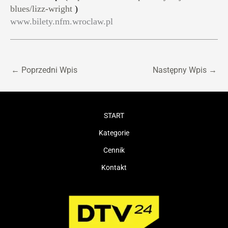
blues/lizz-wright
)
www.bilety.nfm.wroclaw.pl
←
Poprzedni Wpis
Następny Wpis
→
START
Kategorie
Cennik
Kontakt