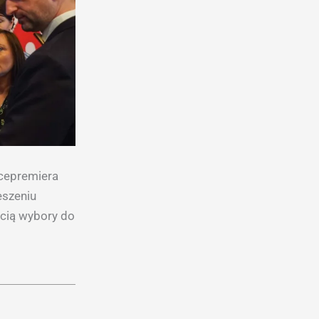
icepremiera
eszeniu
ścią wybory do