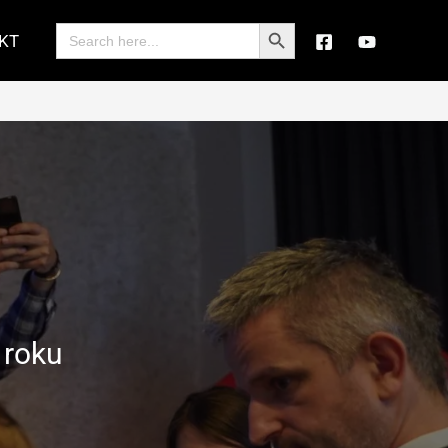
Search Button
Search
KT
for:
 roku