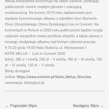
Melua nieustannie koncertuje na całym świecie, urzekając
publiczność swoim ciepłym głosem i czarującą
osobowością. Na koniec 2019 roku zaplanowane jest
wydanie koncertowego albumu z udziałem Gori Women’s
Choir (Gruzińskiego Chóru Żeńskiego)-Live in Concert. Na
koncertach w Polsce w 2020 roku publiczność będzie mogła
usłyszeć wszystkie znane przeboje artystki, a także utwory z
nowego studyjnego albumu nad którym obecnie pracuje.
9.10.20 godz.19.00 Hala Stulecia, ul. Wystawowa 1
KATIE MELUA – Live in Concert 2020
bilety: 280 z- I strefa, 230 zł – II strefa, 180 zł – III strefa, 150
zł – IV strefa, 120 zł – V strefa
Bilety dostępne
online:
https://www.eventim.pl/Katie_Melua_Wroclaw
rezerwacje: bilety@o2.pl
←
Poprzedni Wpis
Następny Wpis
→