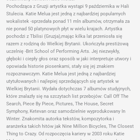
Pochodząca z Gruzji artystka wystąpi 9 października w Hali
Stulecia. Katie Melua jest jedną z najbardziej popularnych
wokalistek -sprzedała ponad 11 mln albumów, otrzymała za
nie ponad 50 platynowych płyt w wielu krajach. Artystka
pochodzi z Tbilisi (Gruzja),mając kilka lat przeniosła się
razem z rodziną do Wielkiej Brytanii. Ukończyła prestiżową
uczelnię -Brit School of Performing Arts. Jej niezwykły,
głęboki i ciepły głos oraz sposób w jaki interpretuje utwory i
opowiada historie piosenkami, stały się jej znakiem
rozpoznawczym. Katie Melua jest jedną z najbardziej
utytułowanych i najlepiej sprzedających się artystek w
Wielkiej Brytanii. Wydała dotychczas 7 albumów studyjnych,
które znalazły się na szczytach list przebojów: Call Off The
Search, Piece By Piece, Pictures, The House, Secret
Symphony, Ketevan oraz samodzielnie wyprodukowany In
Winter. Znakomita autorka tekstów, kompozytorka i
aranżerka takich hitów jak Nine Million Bicycles, The Closest
Thing to Crazy. Od rozpoczęcia kariery w 2003 roku Katie