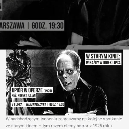
W nadchodzącym tygodniu zapraszamy na kolejne spotkanie
ze starym kinem – tym razem niemy horror z 1925 roku