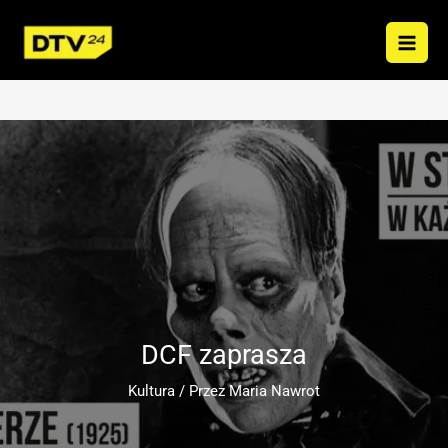
Przejdź
do
treści
DCF zaprasza
Kultura
/ Przez
Maria Nawrot