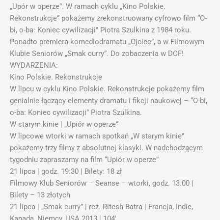
„Upór w operze”. W ramach cyklu „Kino Polskie.
Rekonstrukcje” pokażemy zrekonstruowany cyfrowo film “O-
bi, o-ba: Koniec cywilizacji” Piotra Szulkina z 1984 roku.
Ponadto premiera komediodramatu „Ojciec”, a w Filmowym
Klubie Seniorów „Smak curry”. Do zobaczenia w DCF!
WYDARZENIA:
Kino Polskie. Rekonstrukcje
W lipcu w cyklu Kino Polskie. Rekonstrukcje pokażemy film
genialnie łączący elementy dramatu i fikcji naukowej – “O-bi,
o-ba: Koniec cywilizacji” Piotra Szulkina.
W starym kinie | „Upiór w operze”
W lipcowe wtorki w ramach spotkań „W starym kinie”
pokażemy trzy filmy z absolutnej klasyki. W nadchodzącym
tygodniu zapraszamy na film “Upiór w operze”
21 lipca | godz. 19:30 | Bilety: 18 zł
Filmowy Klub Seniorów – Seanse – wtorki, godz. 13.00 |
Bilety – 13 złotych
21 lipca | „Smak curry” | reż. Ritesh Batra | Francja, Indie,
Kanada, Niemcy, USA 2013 | 104′