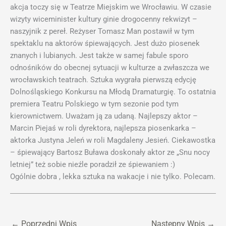
akcja toczy się w Teatrze Miejskim we Wrocławiu. W czasie
wizyty wiceminister kultury ginie drogocenny rekwizyt –
naszyjnik z pereł. Reżyser Tomasz Man postawił w tym
spektaklu na aktorów śpiewających. Jest dużo piosenek
znanych i lubianych. Jest także w samej fabule sporo
odnośników do obecnej sytuacji w kulturze a zwłaszcza we
wrocławskich teatrach. Sztuka wygrała pierwszą edycję
Dolnośląskiego Konkursu na Młodą Dramaturgię. To ostatnia
premiera Teatru Polskiego w tym sezonie pod tym
kierownictwem. Uważam ją za udaną. Najlepszy aktor –
Marcin Piejaś w roli dyrektora, najlepsza piosenkarka –
aktorka Justyna Jeleń w roli Magdaleny Jesień. Ciekawostka
– śpiewający Bartosz Buława doskonały aktor ze „Snu nocy
letniej” też sobie nieźle poradził ze śpiewaniem :)
Ogólnie dobra , lekka sztuka na wakacje i nie tylko. Polecam.
←
Poprzedni Wpis
Następny Wpis
→