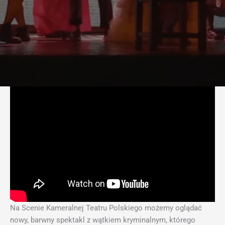
Na Scenie Kameralnej Teatru Polskiego możemy oglądać
nowy, barwny spektakl z wątkiem kryminalnym, którego