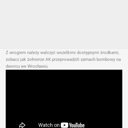
Z wrogiem należy walczyć wszelkimi dostępnymi środkami,
zobacz jak żołnierze AK przeprowadzili zamach bombowy na
dworcu we Wrocławiu.