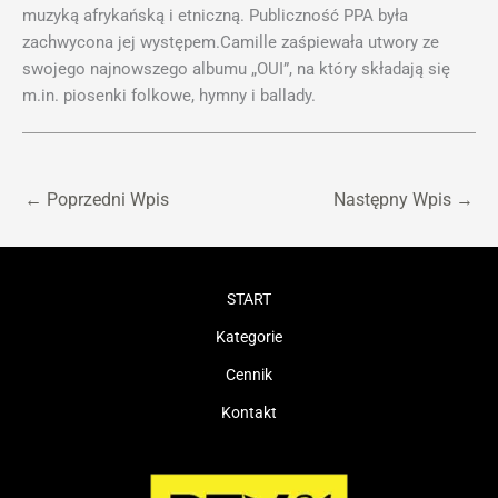
muzyką afrykańską i etniczną. Publiczność PPA była
zachwycona jej występem.Camille zaśpiewała utwory ze
swojego najnowszego albumu „OUI”, na który składają się
m.in. piosenki folkowe, hymny i ballady.
←
Poprzedni Wpis
Następny Wpis
→
START
Kategorie
Cennik
Kontakt