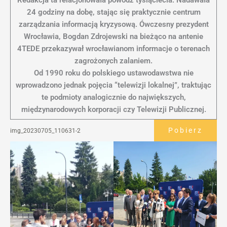
Redakcja ta relacjonowała powódź tysiąclecia. Nadawała
24 godziny na dobę, stając się praktycznie centrum
zarządzania informacją kryzysową. Ówczesny prezydent
Wrocławia, Bogdan Zdrojewski na bieżąco na antenie
4TEDE przekazywał wrocławianom informacje o terenach
zagrożonych zalaniem.
Od 1990 roku do polskiego ustawodawstwa nie
wprowadzono jednak pojęcia “telewizji lokalnej”, traktując
te podmioty analogicznie do największych,
międzynarodowych korporacji czy Telewizji Publicznej.
Pobierz
img_20230705_110631-2