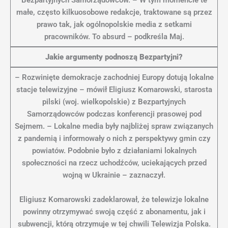
Bezpartyjnych Samorządowców. – W tym momencie te
małe, często kilkuosobowe redakcje, traktowane są przez
prawo tak, jak ogólnopolskie media z setkami
pracowników. To absurd – podkreśla Maj.
Jakie argumenty podnoszą Bezpartyjni?
– Rozwinięte demokracje zachodniej Europy dotują lokalne
stacje telewizyjne – mówił Eligiusz Komarowski, starosta
pilski (woj. wielkopolskie) z Bezpartyjnych
Samorządowców podczas konferencji prasowej pod
Sejmem. – Lokalne media były najbliżej spraw związanych
z pandemią i informowały o nich z perspektywy gmin czy
powiatów. Podobnie było z działaniami lokalnych
społeczności na rzecz uchodźców, uciekających przed
wojną w Ukrainie – zaznaczył.
Eligiusz Komarowski zadeklarował, że telewizje lokalne
powinny otrzymywać swoją część z abonamentu, jak i
subwencji, którą otrzymuje w tej chwili Telewizja Polska.