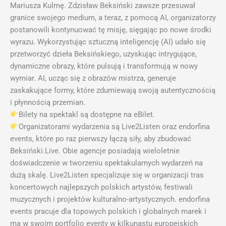
Mariusza Kulmę. Zdzisław Beksiński zawsze przesuwał
granice swojego medium, a teraz, z pomocą AI, organizatorzy
postanowili kontynuować tę misję, sięgając po nowe środki
wyrazu. Wykorzystując sztuczną inteligencję (AI) udało się
przetworzyć dzieła Beksińskiego, uzyskując intrygujące,
dynamiczne obrazy, które pulsują i transformują w nowy
wymiar. AI, ucząc się z obrazów mistrza, generuje
zaskakujące formy, które zdumiewają swoją autentycznością
i płynnością przemian.
Bilety na spektakl są dostępne na eBilet.
Organizatorami wydarzenia są Live2Listen oraz endorfina
events, które po raz pierwszy łączą siły, aby zbudować
Beksiński.Live. Obie agencje posiadają wieloletnie
doświadczenie w tworzeniu spektakularnych wydarzeń na
dużą skalę. Live2Listen specjalizuje się w organizacji tras
koncertowych najlepszych polskich artystów, festiwali
muzycznych i projektów kulturalno-artystycznych. endorfina
events pracuje dla topowych polskich i globalnych marek i
ma w swoim portfolio eventy w kilkunastu europejskich