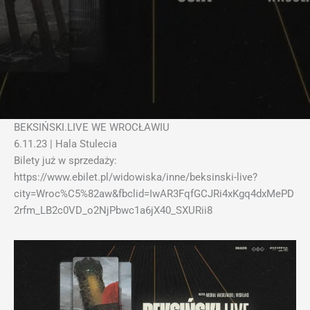
BEKSIŃSKI.LIVE WE WROCŁAWIU
6.11.23 | Hala Stulecia
Bilety już w sprzedaży:
https://www.ebilet.pl/widowiska/inne/beksinski-live?
city=Wroc%C5%82aw&fbclid=IwAR3FqfGCJRi4xKgq4dxMePD
2rfm_LB2c0VD_o2NjPbwc1a6jX40_SXURii8