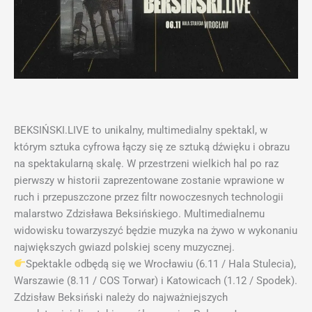
BEKSIŃSKI.LIVE to unikalny, multimedialny spektakl, w
którym sztuka cyfrowa łączy się ze sztuką dźwięku i obrazu
na spektakularną skalę. W przestrzeni wielkich hal po raz
pierwszy w historii zaprezentowane zostanie wprawione w
ruch i przepuszczone przez filtr nowoczesnych technologii
malarstwo Zdzisława Beksińskiego. Multimedialnemu
widowisku towarzyszyć będzie muzyka na żywo w wykonaniu
największych gwiazd polskiej sceny muzycznej.
Spektakle odbędą się we Wrocławiu (6.11 / Hala Stulecia),
Warszawie (8.11 / COS Torwar) i Katowicach (1.12 / Spodek).
Zdzisław Beksiński należy do najważniejszych