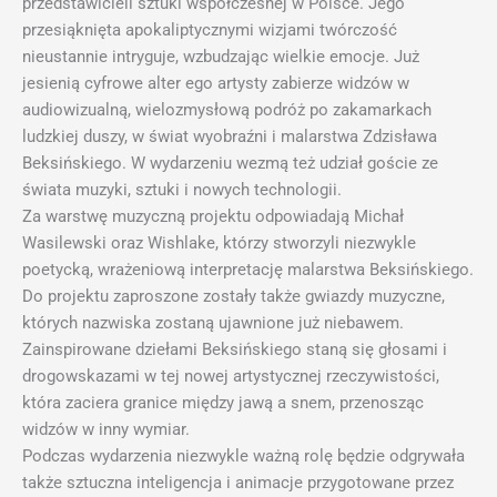
przedstawicieli sztuki współczesnej w Polsce. Jego
przesiąknięta apokaliptycznymi wizjami twórczość
nieustannie intryguje, wzbudzając wielkie emocje. Już
jesienią cyfrowe alter ego artysty zabierze widzów w
audiowizualną, wielozmysłową podróż po zakamarkach
ludzkiej duszy, w świat wyobraźni i malarstwa Zdzisława
Beksińskiego. W wydarzeniu wezmą też udział goście ze
świata muzyki, sztuki i nowych technologii.
Za warstwę muzyczną projektu odpowiadają Michał
Wasilewski oraz Wishlake, którzy stworzyli niezwykle
poetycką, wrażeniową interpretację malarstwa Beksińskiego.
Do projektu zaproszone zostały także gwiazdy muzyczne,
których nazwiska zostaną ujawnione już niebawem.
Zainspirowane dziełami Beksińskiego staną się głosami i
drogowskazami w tej nowej artystycznej rzeczywistości,
która zaciera granice między jawą a snem, przenosząc
widzów w inny wymiar.
Podczas wydarzenia niezwykle ważną rolę będzie odgrywała
także sztuczna inteligencja i animacje przygotowane przez