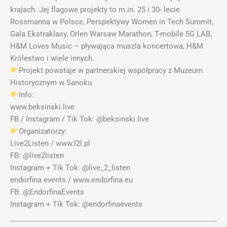
krajach. Jej flagowe projekty to m.in. 25 i 30- lecie
Rossmanna w Polsce, Perspektywy Women in Tech Summit,
Gala Ekstraklasy, Orlen Warsaw Marathon, T-mobile 5G LAB,
H&M Loves Music – pływająca muszla koncertowa, H&M
Królestwo i wiele innych.
Projekt powstaje w partnerskiej współpracy z Muzeum
Historycznym w Sanoku.
Info:
www.beksinski.live
FB / Instagram / Tik Tok: @beksinski.live
Organizatorzy:
Live2Listen / www.l2l.pl
FB: @live2listen
Instagram + Tik Tok: @live_2_listen
endorfina events / www.endorfina.eu
FB: @EndorfinaEvents
Instagram + Tik Tok: @endorfinaevents