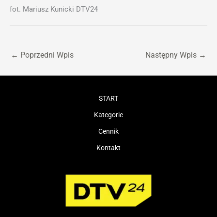
fot. Mariusz Kunicki DTV24
←
Poprzedni Wpis
Następny Wpis
→
START
Kategorie
Cennik
Kontakt