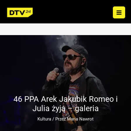
Przejdź
do
treści
46 PPA Arek Jakubik Romeo i
Julia żyją – galeria
Kultura
/ Przez
Maria Nawrot