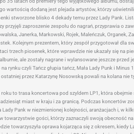
ś, po 35 latach od premiery tego wyjątkowego albumu, dosta
go wartością dodaną jest plejada artystów, którzy uświetnil
senki stworzone blisko 4 dekady temu przez Lady Pank. Lis
rzy przyjęli zaproszenie zespołu do nagrań, przyprawia o za
alska, Janerka, Markowski, Rojek, Maleńczuk, Organek, Za
stek. Kolejnym prezentem, który zespół przygotował dla s
aci trzech piosenek, które wprawdzie nie ukazały się na pi
albumie, ale zostały nagrane i wylansowane jeszcze przed j
na rynku czyli Tańcz głupia tańcz, Mała Lady Punk i Minus 1
 ostatniej przez Katarzynę Nosowską powali na kolana nie t
roku to trasa koncertowa pod szyldem LP1, która obejmi
kadziesiąt miast w kraju i za granicą. Podczas koncertów zo
 Lady Pank w niezmienionej kolejności, aranżacjach i, w kilk
w towarzystwie gości, którzy zaznaczyli swoją obecność na 
zie towarzyszyła oprawa kojarząca się z okresem, kiedy L