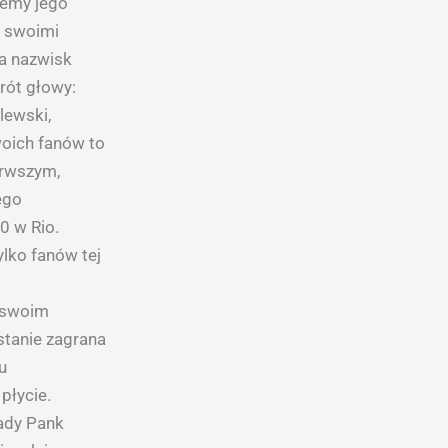
jemy jego
i swoimi
ta nazwisk
wrót głowy:
lewski,
woich fanów to
erwszym,
ego
0 w Rio.
ylko fanów tej
e swoim
stanie zagrana
u
płycie.
ady Pank