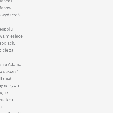
ianek i
 fanów…
ch wydarzeń
zespołu
Dwa miesiące
bojach,
ć cię za
zenie Adama
na sukces”
I miał
ny na żywo
siące
zostało
h.