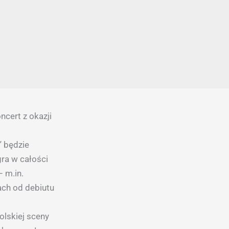
ncert z okazji
 będzie
gra w całości
 m.in.
ach od debiutu
olskiej sceny