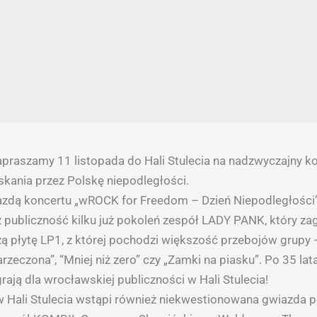
apraszamy 11 listopada do Hali Stulecia na nadzwyczajny ko
skania przez Polskę niepodległości.
zdą koncertu „wROCK for Freedom – Dzień Niepodległości”
z publiczność kilku już pokoleń zespół LADY PANK, który za
ą płytę LP1, z której pochodzi większość przebojów grupy –
rzeczona”, “Mniej niż zero” czy „Zamki na piasku”. Po 35 lat
rają dla wrocławskiej publiczności w Hali Stulecia!
w Hali Stulecia wstąpi również niekwestionowana gwiazda p