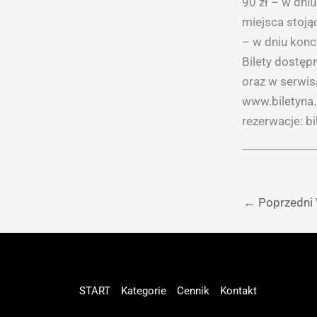
90 zł – w dni
miejsca stojąc
– w dniu konc
Bilety dostęp
oraz w serwis
www.biletyna.
rezerwacje: b
←
Poprzedni
START
Kategorie
Cennik
Kontakt