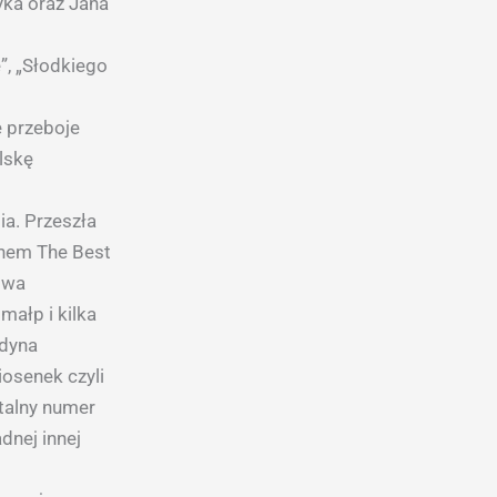
ka oraz Jana
”, „Słodkiego
e przeboje
lskę
ia. Przeszła
ianem The Best
owa
małp i kilka
edyna
osenek czyli
ntalny numer
dnej innej