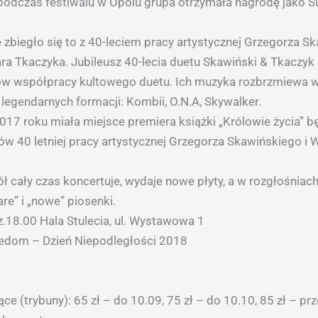
podczas festiwalu w Opolu grupa otrzymała nagrodę jako 
 zbiegło się to z 40-leciem pracy artystycznej Grzegorza S
a Tkaczyka. Jubileusz 40-lecia duetu Skawiński & Tkaczyk –
ów współpracy kultowego duetu. Ich muzyka rozbrzmiewa 
 legendarnych formacji: Kombii, O.N.A, Skywalker.
017 roku miała miejsce premiera książki „Królowie życia” 
ów 40 letniej pracy artystycznej Grzegorza Skawińskiego i
ł cały czas koncertuje, wydaje nowe płyty, a w rozgłośniac
tare” i „nowe” piosenki.
.18.00 Hala Stulecia, ul. Wystawowa 1
eedom – Dzień Niepodległości 2018
ce (trybuny): 65 zł – do 10.09, 75 zł – do 10.10, 85 zł – pr