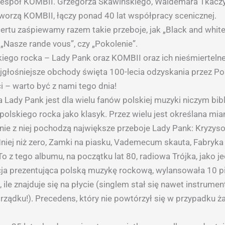
zespół KOMBII. Grzegorza Skawińskiego, Waldemara Tkaczy
 tworzą KOMBII, łączy ponad 40 lat współpracy scenicznej.
rtu zaśpiewamy razem takie przeboje, jak „Black and white
 „Nasze rande vous”, czy „Pokolenie”.
iego rocka – Lady Pank oraz KOMBII oraz ich nieśmierteln
jgłośniejsze obchody święta 100-lecia odzyskania przez Po
i – warto być z nami tego dnia!
 Lady Pank jest dla wielu fanów polskiej muzyki niczym bibl
i polskiego rocka jako klasyk. Przez wielu jest określana m
śnie z niej pochodzą największe przeboje Lady Pank: Kryzys
niej niż zero, Zamki na piasku, Vademecum skauta, Fabryka 
o z tego albumu, na początku lat 80, radiowa Trójka, jako j
a prezentująca polską muzykę rockową, wylansowała 10 pi
, ile znajduje się na płycie (singlem stał się nawet instrume
rządku!). Precedens, który nie powtórzył się w przypadku ża