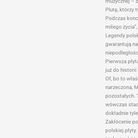
muzycznej – 
Plutę, którzy
Podczas konce
miłego życia”,
Legendy polsk
gwarantują na
niepodległośc
Pierwsza płyta
już do histori
Of, bo to wła
narzeczona, M
pozostałych. T
wówczas stacj
dokładnie tyle
Zakłócenie po
polskiej płyty.