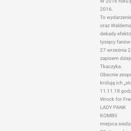
W 2016 roku 
2016.
To wydarzenie
oraz Waldemar
dekady efekt
tysięcy fanów
27 września 2
zapisem dziej
Tkaczyka.
Obecnie zespó
królują ich „s
11.11.18 godz
Wrock for Fr
LADY PANK
KOMBII
miejsca siedzą