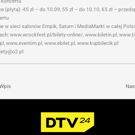
u koncertu
e (płyta): 45 zł – do 10.09, 55 zł – do 10.10, 65 zł – przeds
ertu
ne w sieci salonów Empik, Saturn i MediaMarkt w całej Pols
ach: www.wrockfest.pl/bilety-online/, www.biletin.pl, www.ti
pl, www.eventim.pl, www.ebilet.pl, www.kupbilecik.pl
ilety@o2.pl
 Wpis
Nas