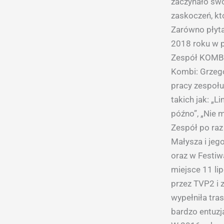
zaczynało swoj
zaskoczeń, kt
Zarówno płyta
2018 roku w p
Zespół KOMBII
Kombi: Grzego
pracy zespoł
takich jak: „L
późno”, „Nie 
Zespół po raz
Małysza i jeg
oraz w Festiw
miejsce 11 li
przez TVP2 i 
wypełniła tra
bardzo entuzj