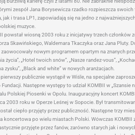
ą burzliwą karierę czyli z latami 80. Nie zabraknie niespodz
órymi zespół Jana Borysewicza rzadko rozpieszcza swoich
, jak i trasa LP1, zapowiadają się na jedno z najważniejszy
olskiej muzyce.
 powstał wiosną 2003 roku z inicjatywy trzech członków 
rza Skawińskiego, Waldemara Tkaczyka oraz Jana Pluty. 
u zaowocowały nowym programem opartym na znanych prze
inia życia”, „Hotel twoich snów”, „Nasze randez-vous”, „Kocha
ma zysku”, „Black and white” w nowych aranżacjach.
 pierwszy publicznie wystąpił w Wiśle, na specjalne zapros
o Fundacji. Następne występy to udział KOMBII w „Szansie 
alu Polskiej Piosenki w Opolu. Inauguracyjny koncert KOMBI
pca 2003 roku w Operze Leśnej w Sopocie. Był transmitowa
został ciepło przyjęty przez publiczność. Następne trzy mie
sa koncertowa po wielu miastach Polski. Wówczas KOMBII 
astycznie przyjęte przez fanów, zarówno starych jak i nowyc