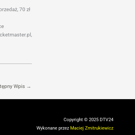
przedaż, 70 zł
ce
cketmaster.pl,
tępny Wpis
→
Copyright © 2025 DTV24
Wykonane przez
Maciej Zmitrukiewicz