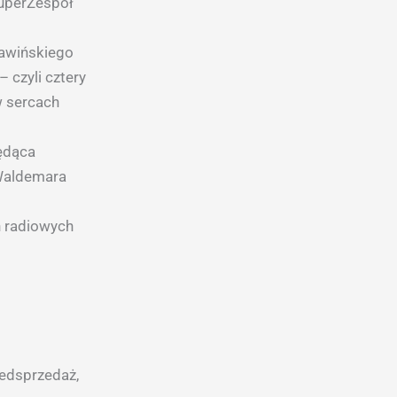
SuperZespół
kawińskiego
 czyli cztery
w sercach
będąca
 Waldemara
h radiowych
zedsprzedaż,