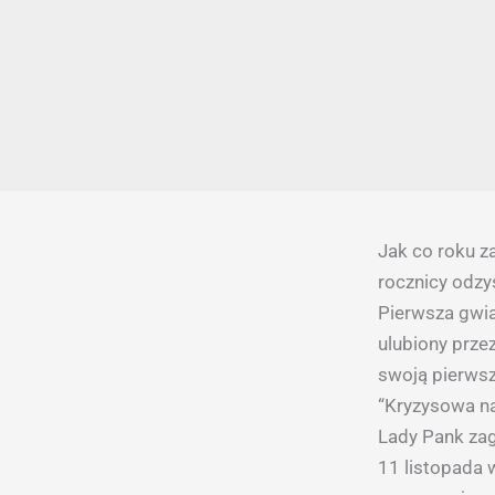
Jak co roku z
rocznicy odzy
Pierwsza gwia
ulubiony prze
swoją pierwsz
“Kryzysowa na
Lady Pank zag
11 listopada 