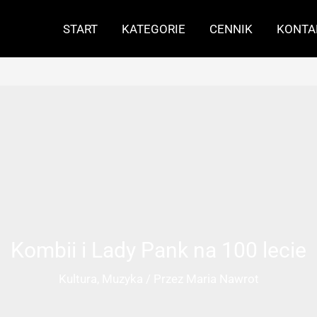
START
KATEGORIE
CENNIK
KONTA
Kombii i Lady Pank na 100 lecie
Kultura
,
Muzyka
/ Przez
Maria Nawrot