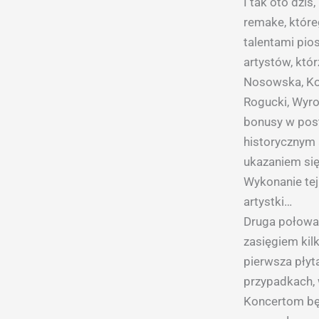
I tak oto dzi
remake, które
talentami pio
artystów, któ
Nosowska, Kow
Rogucki, Wyro
bonusy w post
historycznym 
ukazaniem się 
Wykonanie tej
artystki…
Druga połowa 
zasięgiem kil
pierwsza płyta
przypadkach, 
Koncertom będ