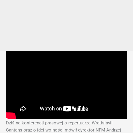
Dziś na konferencji prasowej o repertuarze Wratislavii
Cantans oraz o idei wolności mówił dyrektor NFM Andrzej