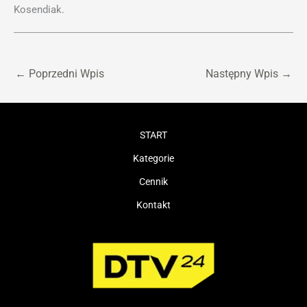
Kosendiak.
←
Poprzedni Wpis
Następny Wpis
→
START
Kategorie
Cennik
Kontakt