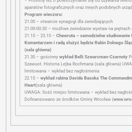
– Prosimy też o powstrzymanie się od używania tele
aparatów fotograficznych oraz innych podobnych urząd
Program wieczoru:
21.00 – otwarcie synagogi dla zwiedzających
21:00-00:30 – możliwe zwiedzanie wystaw na piętrach
21.15 – 23.15 –
Chewruta – samodzielne studiowanie 
Komentarzem i radą służyć będzie Rabin Dolnego Ślą
(sala główna)
21.30 – gościnny
wykład Belli Szwarcman-Czarnoty
Po
Szawuot. Historia Lejba Rochmana (sala główna) UWA
limitowana – wykład bez nagłośnienia
22.15 –
wykład rabina Davida Basoka The Commandme
Heart
(sala główna)
UWAGA: Ilość miejsc limitowana – wykład bez nagłośn
Dofinansowano ze środków Gminy Wrocław (
www.wroc