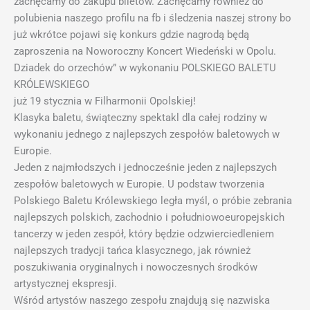
zachęcamy do zakupu biletów. Zachęcamy również do
polubienia naszego profilu na fb i śledzenia naszej strony bo
już wkrótce pojawi się konkurs gdzie nagrodą będą
zaproszenia na Noworoczny Koncert Wiedeński w Opolu.
Dziadek do orzechów” w wykonaniu POLSKIEGO BALETU
KRÓLEWSKIEGO
już 19 stycznia w Filharmonii Opolskiej!
Klasyka baletu, świąteczny spektakl dla całej rodziny w
wykonaniu jednego z najlepszych zespołów baletowych w
Europie.
Jeden z najmłodszych i jednocześnie jeden z najlepszych
zespołów baletowych w Europie. U podstaw tworzenia
Polskiego Baletu Królewskiego legła myśl, o próbie zebrania
najlepszych polskich, zachodnio i południowoeuropejskich
tancerzy w jeden zespół, który będzie odzwierciedleniem
najlepszych tradycji tańca klasycznego, jak również
poszukiwania oryginalnych i nowoczesnych środków
artystycznej ekspresji.
Wśród artystów naszego zespołu znajdują się nazwiska