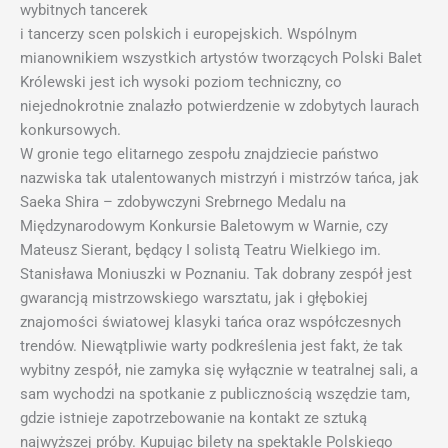
wybitnych tancerek
i tancerzy scen polskich i europejskich. Wspólnym
mianownikiem wszystkich artystów tworzących Polski Balet
Królewski jest ich wysoki poziom techniczny, co
niejednokrotnie znalazło potwierdzenie w zdobytych laurach
konkursowych.
W gronie tego elitarnego zespołu znajdziecie państwo
nazwiska tak utalentowanych mistrzyń i mistrzów tańca, jak
Saeka Shira – zdobywczyni Srebrnego Medalu na
Międzynarodowym Konkursie Baletowym w Warnie, czy
Mateusz Sierant, będący I solistą Teatru Wielkiego im.
Stanisława Moniuszki w Poznaniu. Tak dobrany zespół jest
gwarancją mistrzowskiego warsztatu, jak i głębokiej
znajomości światowej klasyki tańca oraz współczesnych
trendów. Niewątpliwie warty podkreślenia jest fakt, że tak
wybitny zespół, nie zamyka się wyłącznie w teatralnej sali, a
sam wychodzi na spotkanie z publicznością wszędzie tam,
gdzie istnieje zapotrzebowanie na kontakt ze sztuką
najwyższej próby. Kupując bilety na spektakle Polskiego