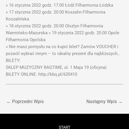
» 16 stycznia 2022 godz. 17:00 Łódź Filharmonia Łódzka
» 17 stycznia 2022 godz. 20:00 Koszalin Filharmonia
Koszalińska
» 18 stycznia 2022 godz. 20:00 Olsztyn Filharmonia
Warmińsko-Mazurska » 19 stycznia 2022 godz. 20:00 Opole
Filharmonia Opolska
» Nie masz pomysłu na co kupić bilet? Zamów VOUCHER i
pozwól wybrać innym – to idealny prezent dla najbliższych…
BILETY:
SKLEP MUZYCZNY RAGTIME, ul. 1 Maja 19 (oficyna)
BILETY ONLINE: http://kbq.pl/635410
←
Poprzedni Wpis
Następny Wpis
→
START