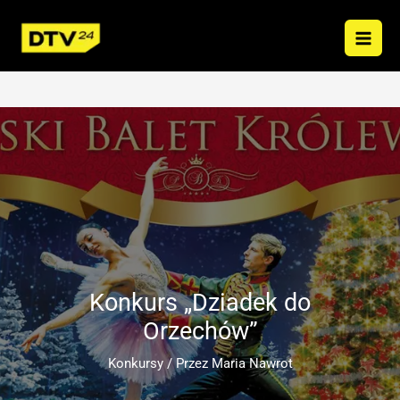
Przejdź
do
treści
Konkurs „Dziadek do
Orzechów”
Konkursy
/ Przez
Maria Nawrot