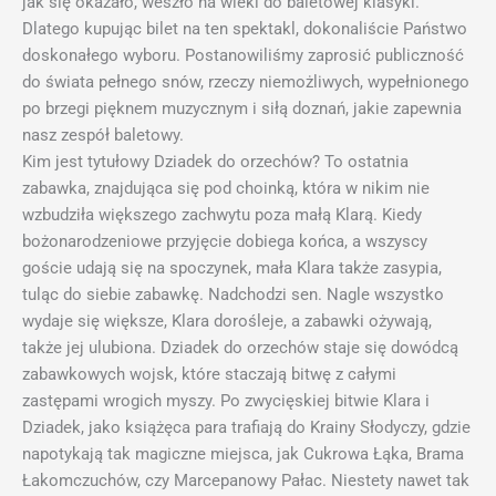
jak się okazało, weszło na wieki do baletowej klasyki.
Dlatego kupując bilet na ten spektakl, dokonaliście Państwo
doskonałego wyboru. Postanowiliśmy zaprosić publiczność
do świata pełnego snów, rzeczy niemożliwych, wypełnionego
po brzegi pięknem muzycznym i siłą doznań, jakie zapewnia
nasz zespół baletowy.
Kim jest tytułowy Dziadek do orzechów? To ostatnia
zabawka, znajdująca się pod choinką, która w nikim nie
wzbudziła większego zachwytu poza małą Klarą. Kiedy
bożonarodzeniowe przyjęcie dobiega końca, a wszyscy
goście udają się na spoczynek, mała Klara także zasypia,
tuląc do siebie zabawkę. Nadchodzi sen. Nagle wszystko
wydaje się większe, Klara dorośleje, a zabawki ożywają,
także jej ulubiona. Dziadek do orzechów staje się dowódcą
zabawkowych wojsk, które staczają bitwę z całymi
zastępami wrogich myszy. Po zwycięskiej bitwie Klara i
Dziadek, jako książęca para trafiają do Krainy Słodyczy, gdzie
napotykają tak magiczne miejsca, jak Cukrowa Łąka, Brama
Łakomczuchów, czy Marcepanowy Pałac. Niestety nawet tak