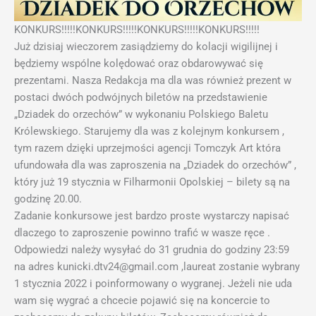
KONKURS!!!!!KONKURS!!!!!KONKURS!!!!!KONKURS!!!!!
Już dzisiaj wieczorem zasiądziemy do kolacji wigilijnej i
będziemy wspólne kolędować oraz obdarowywać się
prezentami. Nasza Redakcja ma dla was również prezent w
postaci dwóch podwójnych biletów na przedstawienie
„Dziadek do orzechów” w wykonaniu Polskiego Baletu
Królewskiego. Starujemy dla was z kolejnym konkursem ,
tym razem dzięki uprzejmości agencji Tomczyk Art która
ufundowała dla was zaproszenia na „Dziadek do orzechów” ,
który już 19 stycznia w Filharmonii Opolskiej – bilety są na
godzinę 20.00.
Zadanie konkursowe jest bardzo proste wystarczy napisać
dlaczego to zaproszenie powinno trafić w wasze ręce .
Odpowiedzi należy wysyłać do 31 grudnia do godziny 23:59
na adres kunicki.dtv24@gmail.com ,laureat zostanie wybrany
1 stycznia 2022 i poinformowany o wygranej. Jeżeli nie uda
wam się wygrać a chcecie pojawić się na koncercie to