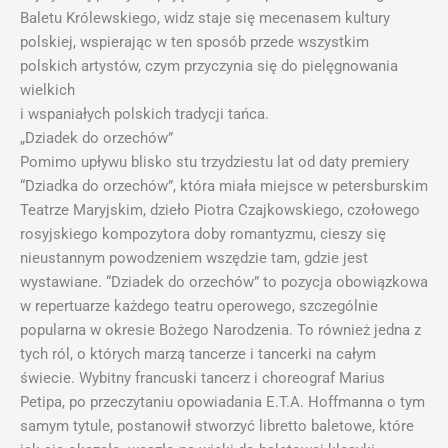
Baletu Królewskiego, widz staje się mecenasem kultury
polskiej, wspierając w ten sposób przede wszystkim
polskich artystów, czym przyczynia się do pielęgnowania
wielkich
i wspaniałych polskich tradycji tańca.
„Dziadek do orzechów”
Pomimo upływu blisko stu trzydziestu lat od daty premiery
“Dziadka do orzechów”, która miała miejsce w petersburskim
Teatrze Maryjskim, dzieło Piotra Czajkowskiego, czołowego
rosyjskiego kompozytora doby romantyzmu, cieszy się
nieustannym powodzeniem wszędzie tam, gdzie jest
wystawiane. “Dziadek do orzechów” to pozycja obowiązkowa
w repertuarze każdego teatru operowego, szczególnie
popularna w okresie Bożego Narodzenia. To również jedna z
tych ról, o których marzą tancerze i tancerki na całym
świecie. Wybitny francuski tancerz i choreograf Marius
Petipa, po przeczytaniu opowiadania E.T.A. Hoffmanna o tym
samym tytule, postanowił stworzyć libretto baletowe, które