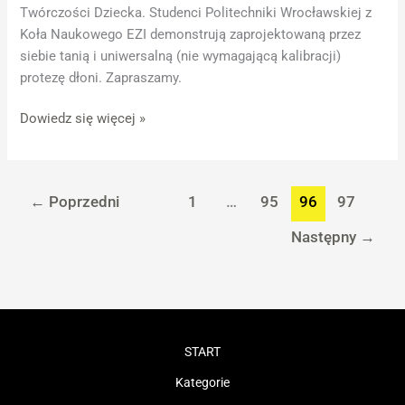
Twórczości Dziecka. Studenci Politechniki Wrocławskiej z
Koła Naukowego EZI demonstrują zaprojektowaną przez
siebie tanią i uniwersalną (nie wymagającą kalibracji)
protezę dłoni. Zapraszamy.
Dowiedz się więcej »
←
Poprzedni
1
…
95
96
97
Następny
→
START
Kategorie