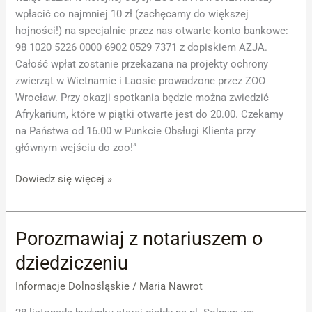
wpłacić co najmniej 10 zł (zachęcamy do większej
hojności!) na specjalnie przez nas otwarte konto bankowe:
98 1020 5226 0000 6902 0529 7371 z dopiskiem AZJA.
Całość wpłat zostanie przekazana na projekty ochrony
zwierząt w Wietnamie i Laosie prowadzone przez ZOO
Wrocław. Przy okazji spotkania będzie można zwiedzić
Afrykarium, które w piątki otwarte jest do 20.00. Czekamy
na Państwa od 16.00 w Punkcie Obsługi Klienta przy
głównym wejściu do zoo!”
Dowiedz się więcej »
Porozmawiaj z notariuszem o
Porozmawiaj
z
dziedziczeniu
notariuszem
o
Informacje Dolnośląskie
/
Maria Nawrot
dziedziczeniu