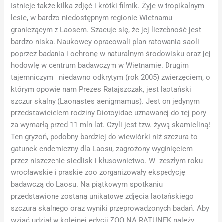
Istnieje także kilka zdjęć i krótki filmik. Żyje w tropikalnym
lesie, w bardzo niedostępnym regionie Wietnamu
graniczącym z Laosem. Szacuje się, że jej liczebność jest
bardzo niska. Naukowcy opracowali plan ratowania saoli
poprzez badania i ochronę w naturalnym środowisku oraz jej
hodowlę w centrum badawczym w Wietnamie. Drugim
tajemniczym i niedawno odkrytym (rok 2005) zwierzęciem, o
którym opowie nam Prezes Ratajszczak, jest laotański
szczur skalny (Laonastes aenigmamus). Jest on jedynym
przedstawicielem rodziny Diotoyidae uznawanej do tej pory
za wymarłą przed 11 mln lat. Czyli jest tzw. żywą skamieliną!
Ten gryzoń, podobny bardziej do wiewiórki niż szczura to
gatunek endemiczny dla Laosu, zagrożony wyginięciem
przez niszczenie siedlisk i kłusownictwo. W zeszłym roku
wrocławskie i praskie zoo zorganizowały ekspedycję
badawczą do Laosu. Na piątkowym spotkaniu
przedstawione zostaną unikatowe zdjęcia laotańskiego
szczura skalnego oraz wyniki przeprowadzonych badań. Aby
wziąć udział w kolejnej edycji ZOO NA RATUNEK należy