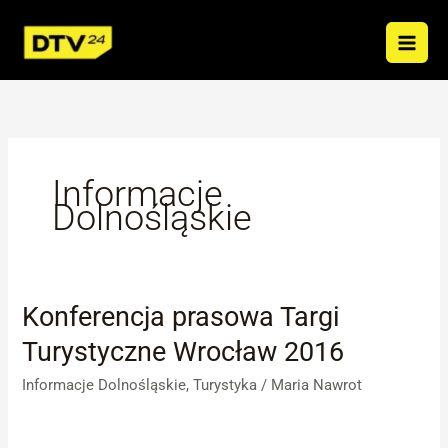
Przejdź
do
treści
Informacje
Dolnośląskie
Konferencja prasowa Targi
Konferencja
prasowa
Turystyczne Wrocław 2016
Targi
Turystyczne
Informacje Dolnośląskie
,
Turystyka
/
Maria Nawrot
Wrocław
2016