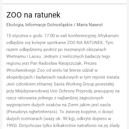
ZOO na ratunek
ZOO
na
Ekologia
,
Informacje Dolnośląskie
/
Maria Nawrot
ratunek
15 stycznia o godz. 17.00 w sali konferencyjnej Afrykarium
odbędzie się kolejne spotkanie ZOO NA RATUNEK. Tym
razem odbędziemy podróż po nieznanych obszarach
Wietnamu i Laosu. Jednym z nielicznych badaczy tego
regionu jest Pan Radosław Ratajszczak. Prezes
Wrocławskiego Zoo od wielu lat bierze udział w
ekspedycjach i badaniach naukowych w tym rejonie świata.
Jest członkiem elitarnej Saola Working Group powstałej
przy Międzynarodowej Unii Ochrony Przyrody, pracującej na
rzecz ratowania jednego z najbardziej zagrożonych
wyginięciem dużych ssaków na Ziemi jakim jest saola
(Pseudoryx nghetinhensis). To zwierzę kopytne, o dosyć
dużych rozmiarach (waży ok. 90 kg), odkryte dopiero w
1992r. Dotychczas tylko kilkakrotnie natrafiono na jej ślady.