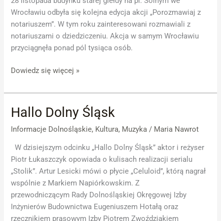
28 listopada budynku starej giełdy na pl. Solnym we
Wrocławiu odbyła się kolejna edycja akcji „Porozmawiaj z
notariuszem”. W tym roku zainteresowani rozmawiali z
notariuszami o dziedziczeniu. Akcja w samym Wrocławiu
przyciągnęła ponad pól tysiąca osób.
Dowiedz się więcej »
Hallo Dolny Śląsk
Hallo
Dolny
Informacje Dolnośląskie
,
Kultura
,
Muzyka
/
Maria Nawrot
Śląsk
W dzisiejszym odcinku „Hallo Dolny Śląsk” aktor i reżyser
Piotr Łukaszczyk opowiada o kulisach realizacji serialu
„Stolik”. Artur Lesicki mówi o płycie „Celuloid”, którą nagrał
wspólnie z Markiem Napiórkowskim. Z
przewodniczącym Rady Dolnośląskiej Okręgowej Izby
Inżynierów Budownictwa Eugeniuszem Hotałą oraz
rzecznikiem prasowym Izby Piotrem Zwoździakiem