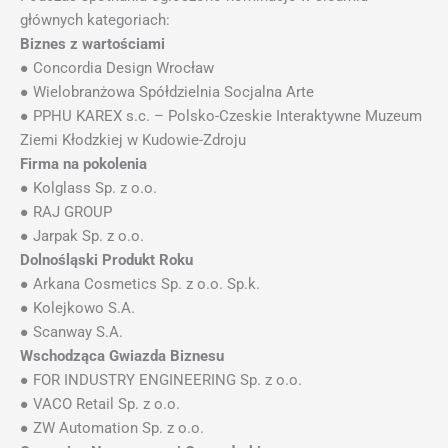
głównych kategoriach:
Biznes z wartościami
● Concordia Design Wrocław
● Wielobranżowa Spółdzielnia Socjalna Arte
● PPHU KAREX s.c. – Polsko-Czeskie Interaktywne Muzeum
Ziemi Kłodzkiej w Kudowie-Zdroju
Firma na pokolenia
● Kolglass Sp. z o.o.
● RAJ GROUP
● Jarpak Sp. z o.o.
Dolnośląski Produkt Roku
● Arkana Cosmetics Sp. z o.o. Sp.k.
● Kolejkowo S.A.
● Scanway S.A.
Wschodząca Gwiazda Biznesu
● FOR INDUSTRY ENGINEERING Sp. z o.o.
● VACO Retail Sp. z o.o.
● ZW Automation Sp. z o.o.