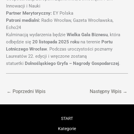
Innowacji i Nauki
Partner Merytoryczny:
EY Polska
Patroni medialni:
Radio Wrocław, Gazeta Wrocławska,
Echo24
Kulminacją wydarzenia będzie
Wielka Gala Biznesu
, która
odbędzie się
20 listopada 2025 roku
na terenie
Portu
Lotniczego Wrocław
. Podczas uroczystości poznamy
Laureatów 22. edycji i wręczone zostaną
statuetki
Dolnośląskiego Gryfa – Nagrody Gospodarczej
.
←
Poprzedni Wpis
Następny Wpis
→
START
Kategorie