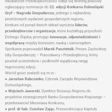
Inkubatorze Przedsiębiorczości odbył się briefing prasowy
ogłaszający nominacje do
22. edycji Konkursu Dolnośląski
Gryf – Nagroda Gospodarcza
, jednego z najbardziej
prestiżowych wydarzeń gospodarczych regionu.
Konkurs od ponad dwóch dekad wyróżnia
liderów,
przedsiębiorców i organizacje
, które kształtują przyszłość
Dolnego Śląska, promując
innowacje, odpowiedzialność i
współpracę
między biznesem, nauką i samorządem.
Spotkanie poprowadził
Marek Pasztetnik
, Prezes Zachodniej
Izby Gospodarczej – Pracodawcy i Przedsiębiorcy, który
powitał uczestników i podkreślił wyjątkową rangę
tegorocznej edycji.
Wśród gości znaleźli się m.in.:
●
Jarosław Rabczenko
, Członek Zarządu Województwa
Dolnośląskiego,
●
Wojciech Jaworski
, Dyrektor Rozwoju Regionu ds.
projektów strategicznych Banku Gospodarstwa Krajowego –
przedstawiciel Mecenasa Konkursu,
●
prof. dr hab. Czesław Zając
, Przewodniczący Kapituły