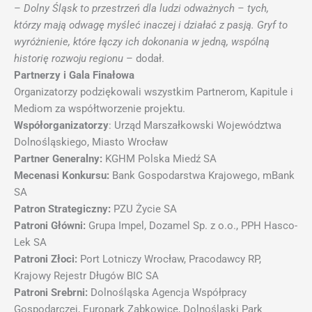
–
Dolny Śląsk to przestrzeń dla ludzi odważnych – tych,
którzy mają odwagę myśleć inaczej i działać z pasją. Gryf to
wyróżnienie, które łączy ich dokonania w jedną, wspólną
historię rozwoju regionu
– dodał.
Partnerzy i Gala Finałowa
Organizatorzy podziękowali wszystkim Partnerom, Kapitule i
Mediom za współtworzenie projektu.
Współorganizatorzy
: Urząd Marszałkowski Województwa
Dolnośląskiego, Miasto Wrocław
Partner Generalny:
KGHM Polska Miedź SA
Mecenasi Konkursu:
Bank Gospodarstwa Krajowego, mBank
SA
Patron Strategiczny:
PZU Życie SA
Patroni Główni:
Grupa Impel, Dozamel Sp. z o.o., PPH Hasco-
Lek SA
Patroni Złoci:
Port Lotniczy Wrocław, Pracodawcy RP,
Krajowy Rejestr Długów BIC SA
Patroni Srebrni:
Dolnośląska Agencja Współpracy
Gospodarczej, Europark Ząbkowice, Dolnośląski Park