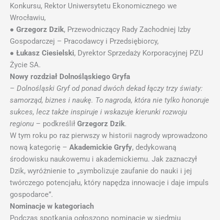
Konkursu, Rektor Uniwersytetu Ekonomicznego we
Wrocławiu,
●
Grzegorz Dzik
, Przewodniczący Rady Zachodniej Izby
Gospodarczej – Pracodawcy i Przedsiębiorcy,
●
Łukasz Ciesielski
, Dyrektor Sprzedaży Korporacyjnej PZU
Życie SA.
Nowy rozdział Dolnośląskiego Gryfa
–
Dolnośląski Gryf od ponad dwóch dekad łączy trzy światy:
samorząd, biznes i naukę. To nagroda, która nie tylko honoruje
sukces, lecz także inspiruje i wskazuje kierunki rozwoju
regionu
– podkreślił
Grzegorz Dzik
.
W tym roku po raz pierwszy w historii nagrody wprowadzono
nową kategorię –
Akademickie Gryfy
, dedykowaną
środowisku naukowemu i akademickiemu. Jak zaznaczył
Dzik, wyróżnienie to „symbolizuje zaufanie do nauki i jej
twórczego potencjału, który napędza innowacje i daje impuls
gospodarce”.
Nominacje w kategoriach
Podczas spotkania ogłoszono nominacje w siedmiu