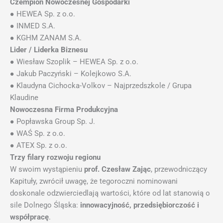
Czempion Nowoczesnej Gospodarki
● HEWEA Sp. z o.o.
● INMED S.A.
● KGHM ZANAM S.A.
Lider / Liderka Biznesu
● Wiesław Szoplik – HEWEA Sp. z o.o.
● Jakub Paczyński – Kolejkowo S.A.
● Klaudyna Cichocka-Volkov – Najprzedszkole / Grupa
Klaudine
Nowoczesna Firma Produkcyjna
● Popławska Group Sp. J.
● WAŚ Sp. z o.o.
● ATEX Sp. z o.o.
Trzy filary rozwoju regionu
W swoim wystąpieniu
prof. Czesław Zając
, przewodniczący
Kapituły, zwrócił uwagę, że tegoroczni nominowani
doskonale odzwierciedlają wartości, które od lat stanowią o
sile Dolnego Śląska:
innowacyjność, przedsiębiorczość i
współpracę
.