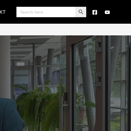
Search Button
Search
KT
for: