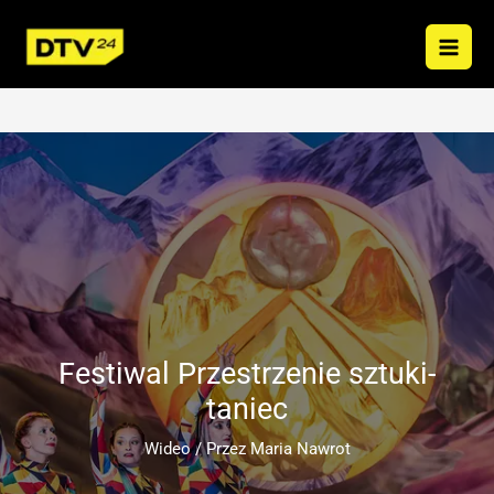
Przejdź
do
treści
Festiwal Przestrzenie sztuki-
taniec
Wideo
/ Przez
Maria Nawrot