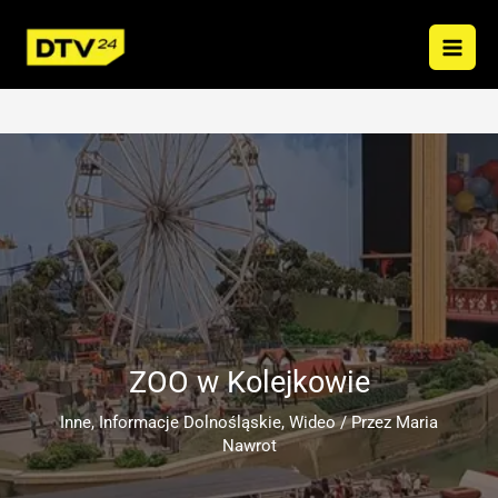
Przejdź
do
treści
ZOO w Kolejkowie
Inne
,
Informacje Dolnośląskie
,
Wideo
/ Przez
Maria
Nawrot