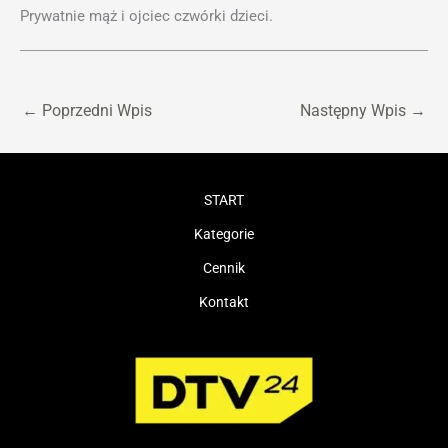
Prywatnie mąż i ojciec czwórki dzieci.
←
Poprzedni Wpis
Następny Wpis
→
START
Kategorie
Cennik
Kontakt