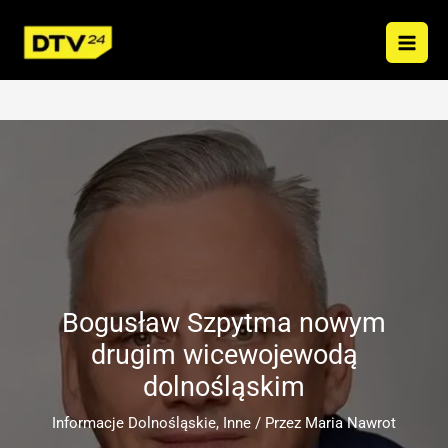
Przejdź
do
treści
Bogusław Szpytma nowym
drugim wicewojewodą
dolnośląskim
Informacje Dolnośląskie
,
Inne
/ Przez
Maria Nawrot