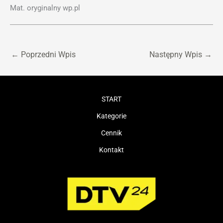
Mat. oryginalny wp.pl
←
Poprzedni Wpis
Następny Wpis
→
START
Kategorie
Cennik
Kontakt