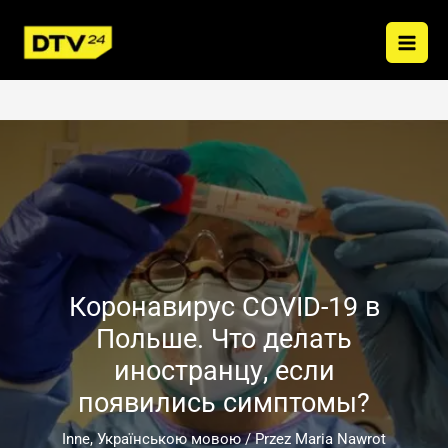
Przejdź
do
treści
Коронавирус COVID-19 в
Польше. Что делать
иностранцу, если
появились симптомы?
Inne
,
Українською мовою
/ Przez
Maria Nawrot