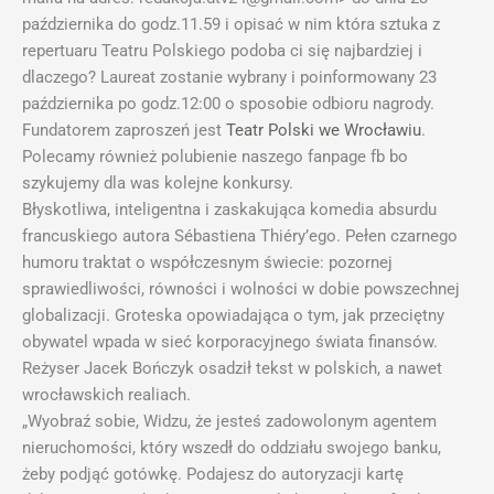
października do godz.11.59 i opisać w nim która sztuka z
repertuaru Teatru Polskiego podoba ci się najbardziej i
dlaczego? Laureat zostanie
wybrany i poinformowany 23
października po godz.12:00 o sposobie odbioru nagrody.
Fundatorem zaproszeń jest
Teatr Polski we Wrocławiu
.
Polecamy również polubienie naszego fanpage fb bo
szykujemy dla was kolejne konkursy.
Błyskotliwa, inteligentna i zaskakująca komedia absurdu
francuskiego autora Sébastiena Thiéry’ego. Pełen czarnego
humoru traktat o współczesnym świecie: pozornej
sprawiedliwości, równości i wolności w dobie powszechnej
globalizacji. Groteska opowiadająca o tym, jak przeciętny
obywatel wpada w sieć korporacyjnego świata finansów.
Reżyser Jacek Bończyk osadził tekst w polskich, a nawet
wrocławskich realiach.
„Wyobraź sobie, Widzu, że jesteś zadowolonym agentem
nieruchomości, który wszedł do oddziału swojego banku,
żeby podjąć gotówkę. Podajesz do autoryzacji kartę