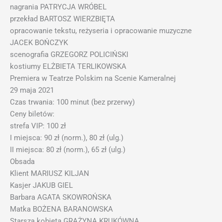
nagrania PATRYCJA WRÓBEL
przekład BARTOSZ WIERZBIĘTA
opracowanie tekstu, reżyseria i opracowanie muzyczne
JACEK BOŃCZYK
scenografia GRZEGORZ POLICIŃSKI
kostiumy ELŻBIETA TERLIKOWSKA
Premiera w Teatrze Polskim na Scenie Kameralnej
29 maja 2021
Czas trwania: 100 minut (bez przerwy)
Ceny biletów:
strefa VIP: 100 zł
I miejsca: 90 zł (norm.), 80 zł (ulg.)
II miejsca: 80 zł (norm.), 65 zł (ulg.)
Obsada
Klient MARIUSZ KILJAN
Kasjer JAKUB GIEL
Barbara AGATA SKOWROŃSKA
Matka BOŻENA BARANOWSKA
Starsza kobieta GRAŻYNA KRUKÓWNA