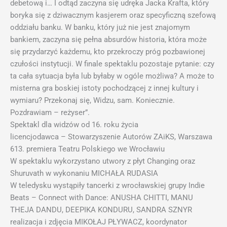
debetową i… I odtąd zaczyna się udręka Jacka Krafta, który
boryka się z dziwacznym kasjerem oraz specyficzną szefową
oddziału banku. W banku, który już nie jest znajomym
bankiem, zaczyna się pełna absurdów historia, która może
się przydarzyć każdemu, kto przekroczy próg pozbawionej
czułości instytucji. W finale spektaklu pozostaje pytanie: czy
ta cała sytuacja była lub byłaby w ogóle możliwa? A może to
misterna gra boskiej istoty pochodzącej z innej kultury i
wymiaru? Przekonaj się, Widzu, sam. Koniecznie.
Pozdrawiam – reżyser”.
Spektakl dla widzów od 16. roku życia
licencjodawca – Stowarzyszenie Autorów ZAiKS, Warszawa
613. premiera Teatru Polskiego we Wrocławiu
W spektaklu wykorzystano utwory z płyt Changing oraz
Shuruvath w wykonaniu MICHAŁA RUDASIA
W teledysku wystąpiły tancerki z wrocławskiej grupy Indie
Beats – Connect with Dance: ANUSHA CHITTI, MANU
THEJA DANDU, DEEPIKA KONDURU, SANDRA SZNYR
realizacja i zdjęcia MIKOŁAJ PŁYWACZ, koordynator