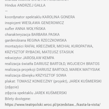
Hindus ANDRZEJ GAŁŁA
—
koordynator spektaklu KAROLINA GONERA
inspicjent WIESŁAWA GENEROWICZ
sufler ANNA WOŁYŃSKA
charakteryzacja BARBARA PASKA
garderobiana REGINA RZECZKOWSKA
montażyści RAFAŁ KRECZMER, MICHAŁ KUROPATWA,
KRZYSZTOF RYBACKI, MATEUSZ STASIUK
rekwizytor JAROSŁAW KEMPA
realizacja światła DARIUSZ BARTOŁD, WOJCIECH BRATOS
realizacja projekcji DARIUSZ BARTOŁD, MAREK MATYSIAK
realizacja dźwięku KRZYSZTOF SOWA
plakat: TOMASZ KONIECZNY (projekt), JAREK KUŚMIERSKI
(zdjęcie)
zdjęcia spektaklu JAREK KUŚMIERSKI
Bilety dostępne:
https://www.teatrpolski.wroc.pl/przedstaw…/kasta-la-vista/