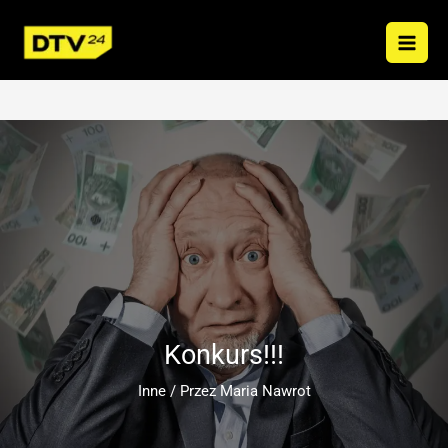
Przejdź
do
treści
Konkurs!!!
Inne
/ Przez
Maria Nawrot