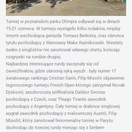
Turniej w poznańskim parku Olimpia odbywał się w dniach
15-21 czerwca. W turnieju wystąpiło kilku rodaków, między
innymi wschodząca gwiazda Tomasz Berkieta, oraz obrońca
tytułu pochodzący z Warszawy Maks Kaśnikowski. Niestety
żaden z singlistów nie zanotował udanego startu, kończąc
rozgrywki na rundzie drugiej.
Najbardziej interesujące rundy zaczynały się od
ćwierćfinałów, gdzie obronną ręką wyszli : były numer 17
światowego rankingu Cristian Garin, Filip Misolić objawienie
tegorocznego turnieju French Open którego zatrzymał Novak
Djokovič, zeszłoroczny półfinalista Dalibor Svrcina
pochodzący z Czech, oraz Thiago Tirante zawodnik
pochodzący z Argentyny. Cały turniej w drabince singlowej
wygrał zawodnik pochodzący z malowniczej Austrii, Filip
Misolič, który zanotował fenomenalny turniej w Paryżu
dochodząc do trzeciej rundy mierząc się z Serbem