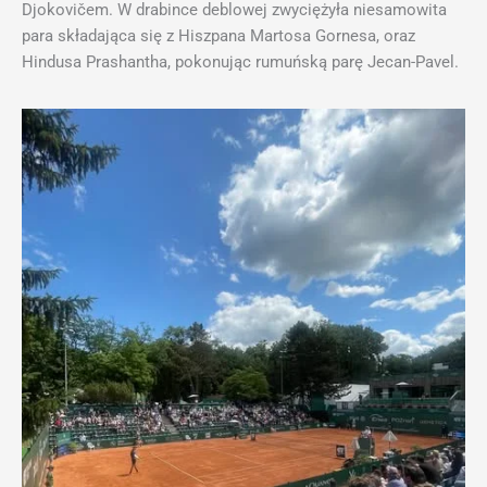
Djokovičem. W drabince deblowej zwyciężyła niesamowita
para składająca się z Hiszpana Martosa Gornesa, oraz
Hindusa Prashantha, pokonując rumuńską parę Jecan-Pavel.