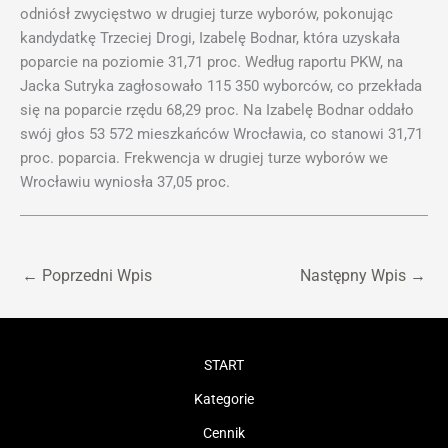
odniósł zwycięstwo w drugiej turze wyborów, pokonując
kandydatkę Trzeciej Drogi, Izabelę Bodnar, która uzyskała
poparcie na poziomie 31,71 proc. Według raportu PKW, na
Jacka Sutryka zagłosowało 115 350 wyborców, co przekłada
się na poparcie rzędu 68,29 proc. Na Izabelę Bodnar oddało
swój głos 53 572 mieszkańców Wrocławia, co stanowi 31,71
proc. poparcia. Frekwencja w drugiej turze wyborów we
Wrocławiu wyniosła 37,05 proc.
←
Poprzedni Wpis
Następny Wpis
→
START
Kategorie
Cennik