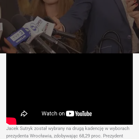
Jacek Sutryk został wybrany na drugą kadencję w wyborach
prezydenta Wrocławia, zdobywając 68,29 proc. Prezydent