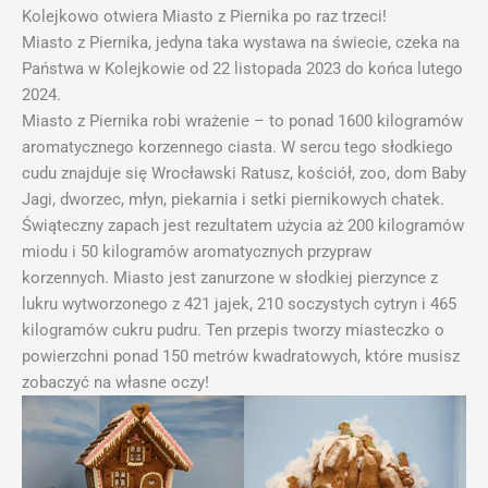
Kolejkowo otwiera Miasto z Piernika po raz trzeci!
Miasto z Piernika, jedyna taka wystawa na świecie, czeka na
Państwa w Kolejkowie od 22 listopada 2023 do końca lutego
2024.
Miasto z Piernika robi wrażenie – to ponad 1600 kilogramów
aromatycznego korzennego ciasta. W sercu tego słodkiego
cudu znajduje się Wrocławski Ratusz, kościół, zoo, dom Baby
Jagi, dworzec, młyn, piekarnia i setki piernikowych chatek.
Świąteczny zapach jest rezultatem użycia aż 200 kilogramów
miodu i 50 kilogramów aromatycznych przypraw
korzennych. Miasto jest zanurzone w słodkiej pierzynce z
lukru wytworzonego z 421 jajek, 210 soczystych cytryn i 465
kilogramów cukru pudru. Ten przepis tworzy miasteczko o
powierzchni ponad 150 metrów kwadratowych, które musisz
zobaczyć na własne oczy!