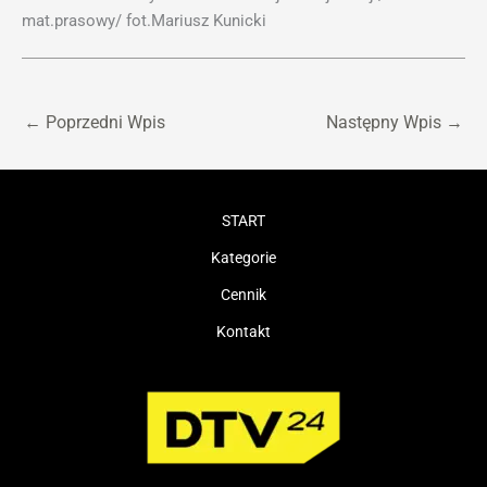
mat.prasowy/ fot.Mariusz Kunicki
←
Poprzedni Wpis
Następny Wpis
→
START
Kategorie
Cennik
Kontakt