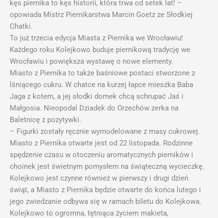
kęs piernika to kęs historii, która trwa od setek lat! –
opowiada Mistrz Piernikarstwa Marcin Goetz ze Słodkiej
Chatki.
To już trzecia edycja Miasta z Piernika we Wrocławiu!
Każdego roku Kolejkowo buduje piernikową tradycję we
Wrocławiu i powiększa wystawę o nowe elementy.
Miasto z Piernika to także baśniowe postaci stworzone z
lśniącego cukru. W chatce na kurzej łapce mieszka Baba
Jaga z kotem, a jej słodki domek chcą schrupać Jaś i
Małgosia. Nieopodal Dziadek do Orzechów zerka na
Baletnicę z pozytywki.
– Figurki zostały ręcznie wymodelowane z masy cukrowej.
Miasto z Piernika otwarte jest od 22 listopada. Rodzinne
spędzenie czasu w otoczeniu aromatycznych pierników i
choinek jest świetnym pomysłem na świąteczną wycieczkę.
Kolejkowo jest czynne również w pierwszy i drugi dzień
świąt, a Miasto z Piernika będzie otwarte do końca lutego i
jego zwiedzanie odbywa się w ramach biletu do Kolejkowa.
Kolejkowo to ogromna, tętniąca życiem makieta,