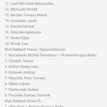
11. Lach Mirosław Mieczysław
12. Młyńczak Michał
13. Motyka Tomasz Marek
14. Ossowski Jacek
15. Piechel Michał
16. Rybczak Agnieszka
17. Skuła Edyta
18. Wolak Ewa
Klub Radnych Prawa i Sprawiedliwości
1. Kurczewski Michał Tymoteusz – Przewodniczący Klubu
2. Chudzik Janusz
3. Kellner Małgorzata
4. Kilijanek Andrzej
5. Maryński Piotr Tomasz
6. Olbert Łukasz
7. Pieńkowski Robert
8. Piwoński Dariusz Dominik
Klub Radnych Nowa PL
1. Uhle Piotr – Przewodniczący Klubu