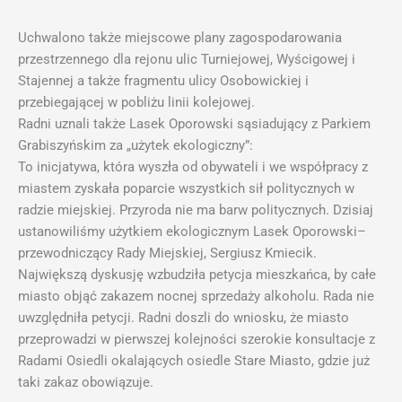
Uchwalono także miejscowe plany zagospodarowania
przestrzennego dla rejonu ulic Turniejowej, Wyścigowej i
Stajennej a także fragmentu ulicy Osobowickiej i
przebiegającej w pobliżu linii kolejowej.
Radni uznali także Lasek Oporowski sąsiadujący z Parkiem
Grabiszyńskim za „użytek ekologiczny”:
To inicjatywa, która wyszła od obywateli i we współpracy z
miastem zyskała poparcie wszystkich sił politycznych w
radzie miejskiej. Przyroda nie ma barw politycznych. Dzisiaj
ustanowiliśmy użytkiem ekologicznym Lasek Oporowski–
przewodniczący Rady Miejskiej, Sergiusz Kmiecik.
Największą dyskusję wzbudziła petycja mieszkańca, by całe
miasto objąć zakazem nocnej sprzedaży alkoholu. Rada nie
uwzględniła petycji. Radni doszli do wniosku, że miasto
przeprowadzi w pierwszej kolejności szerokie konsultacje z
Radami Osiedli okalających osiedle Stare Miasto, gdzie już
taki zakaz obowiązuje.