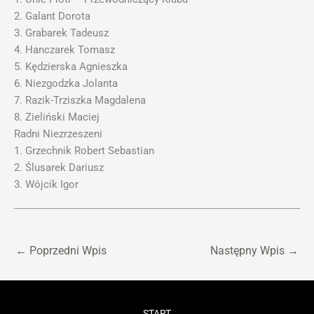
2. Galant Dorota
3. Grabarek Tadeusz
4. Hanczarek Tomasz
5. Kędzierska Agnieszka
6. Niezgodzka Jolanta
7. Razik-Trziszka Magdalena
8. Zieliński Maciej
Radni Niezrzeszeni
1. Grzechnik Robert Sebastian
2. Ślusarek Dariusz
3. Wójcik Igor
←
Poprzedni Wpis
Następny Wpis
→
START