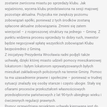
zostanie zwrócona miastu po sprzedaży klubu. Jak
wyjaśniono, wycena klubu przedstawiona na sesji majowej
pozostaje aktualna. Pożyczka nie zwiększy poziomu
zobowiązań spółki, ponieważ z tych środków zostaną
spłacone aktualne zobowiązania. Zmieni się zatem
wierzyciel – z rozproszonej struktury na jednego – Gminę. Z
punktu widzenia procesu sprzedaży to dobry ruch, inwestor
będzie negocjował spłatę wszystkich zobowiązań Klubu
bezpośrednio z Gminą.
Z inicjatywy Prezydenta Wrocławia radni podjęli także
uchwałę, dzięki której miasto udzieli pomocy mieszkaniowej
lokatorom i byłym lokatorom sprywatyzowanych byłych
mieszkań zakładowych położonych na terenie Gminy. Pomoc
ta ma uzasadnienie prawne i społeczne – ponieważ w trudnej
sytuacji znalazły się osoby starsze i często ubogie. Stały się
ofiarami procesów przekształceń własnościowych
przedsiębiorstw państwowych z lat 90-tych ubiegłego wieku i
ówczesnych regulacji prawnych.
Pomoc przewidziana projektem uchwały kierowana jest do