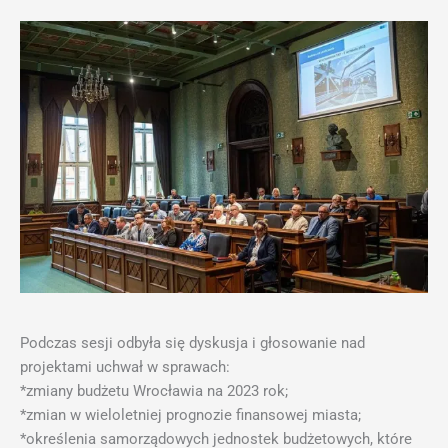
Podczas sesji odbyła się dyskusja i głosowanie nad
projektami uchwał w sprawach:
*zmiany budżetu Wrocławia na 2023 rok;
*zmian w wieloletniej prognozie finansowej miasta;
*określenia samorządowych jednostek budżetowych, które