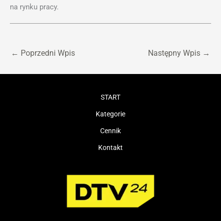
na rynku pracy.
←
Poprzedni Wpis
Następny Wpis
→
START
Kategorie
Cennik
Kontakt