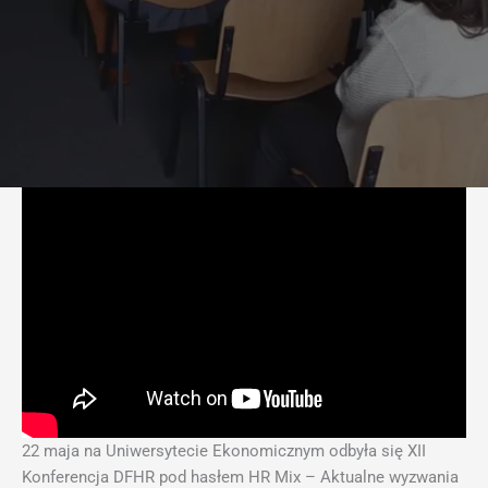
22 maja na Uniwersytecie Ekonomicznym odbyła się XII
Konferencja DFHR pod hasłem HR Mix – Aktualne wyzwania