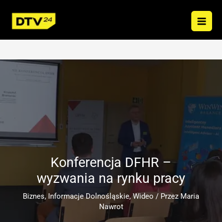
Przejdź
do
treści
Konferencja DFHR –
wyzwania na rynku pracy
Biznes
,
Informacje Dolnośląskie
,
Wideo
/ Przez
Maria
Nawrot