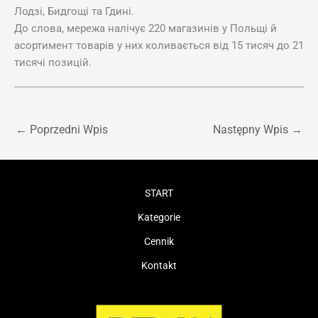
Лодзі, Бидгощі та Гдині.
До слова, мережа налічує 220 магазинів у Польщі й
асортимент товарів у них коливається від 15 тисяч до 21
тисячі позицій.
←
Poprzedni Wpis
Następny Wpis
→
START
Kategorie
Cennik
Kontakt