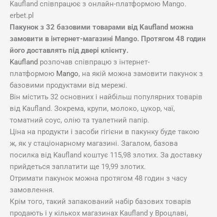
Kaufland співпрацює з онлайн-платформою Mango.
erbet.pl
Пакунок з 32 базовими товарами від Kaufland можна
замовити в інтернет-магазині Mango. Протягом 48 годин
його доставлять під двері клієнту.
Kaufland
розпочав співпрацю з інтернет-
платформою
Mango
, на якій можна замовити пакунок з
базовими продуктами від мережі.
Він містить 32 основних і найбільш популярних товарів
від Kaufland. Зокрема, крупи, молоко, цукор, чаї,
томатний соус, олію та туалетний папір.
Ціна на продукти і засоби гігієни в пакунку буде такою
ж, як у стаціонарному магазині. Загалом, базова
посилка від Kaufland коштує 115,98 злотих. За доставку
прийдеться заплатити ще 19,99 злотих.
Отримати пакунок можна протягом 48 годин з часу
замовлення.
Крім того, такий запакований набір базових товарів
продають і у кількох магазинах Kaufland у Вроцлаві,