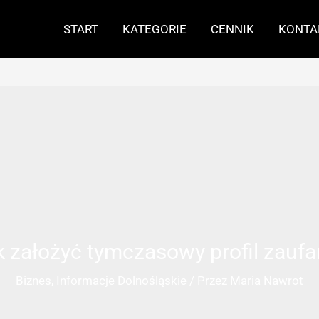
START
KATEGORIE
CENNIK
KONTA
k założyć tymczasowy profil zaufa
Biznes
,
Informacje Dolnośląskie
/ Przez
Maria Nawrot