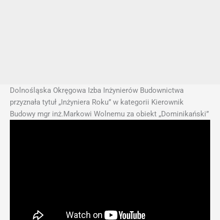
Dolnośląska Okręgowa Izba Inżynierów Budownictwa
przyznała tytuł „Inżyniera Roku” w kategorii Kierownik
Budowy mgr inż.Markowi Wolnemu za obiekt „Dominikański”