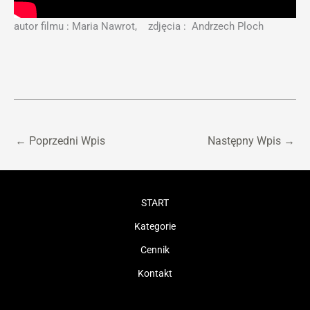
autor filmu : Maria Nawrot, zdjęcia : Andrzech Ploch
←
Poprzedni Wpis
Następny Wpis
→
START
Kategorie
Cennik
Kontakt