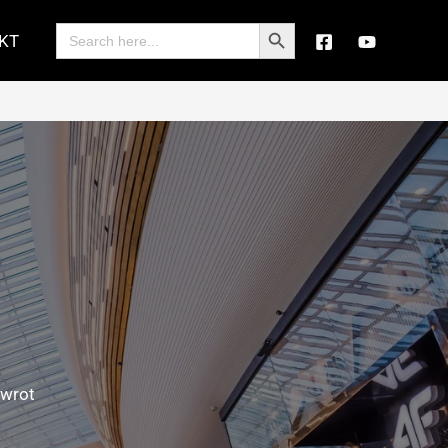
Search Button
Search
KT
for:
awrot