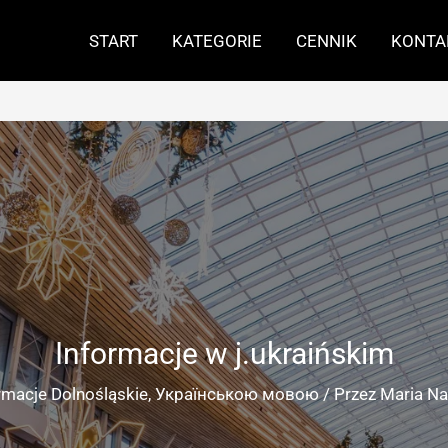
START
KATEGORIE
CENNIK
KONTA
Informacje w j.ukraińskim
rmacje Dolnośląskie
,
Українською мовою
/ Przez
Maria N