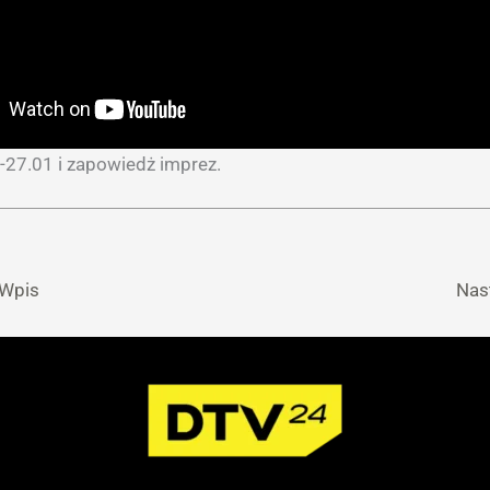
-27.01 i zapowiedż imprez.
 Wpis
Nas